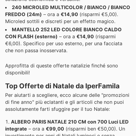
240 MICROLED MULTICOLOR / BIANCO / BIANCO
FREDDO (24m)
– ora a
€14,90
(risparmi €5,00).
Microled sottili e discreti per un effetto magico.
MANTELLO 252 LED COLORE BIANCO CALDO
CON FLASH (esterno)
– ora a
€14,90
(risparmi
€6,00). Specifico per uso esterno, per una facciata
che non passa inosservata.
Approfitta di queste offerte natalizie finché sono
disponibili!
Top Offerte di Natale da IperFamila
Per aiutarti a scegliere, ecco alcune delle "promozioni
di fine anno" più eclatanti e gli articoli che non puoi
assolutamente farti sfuggire per il tuo Natale:
ALBERO PARIS NATALE 210 CM con 700 Luci LED
integrate
– ora a
€99,00
(risparmi ben €50,00). Un
investimento per anni di Natali luminosi e senza