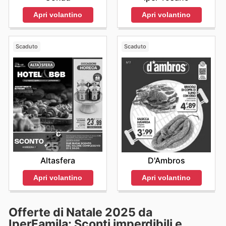
Apri volantino
Apri volantino
Scaduto
Scaduto
Altasfera
D'Ambros
Apri volantino
Apri volantino
Offerte di Natale 2025 da
IperFamila: Sconti imperdibili e