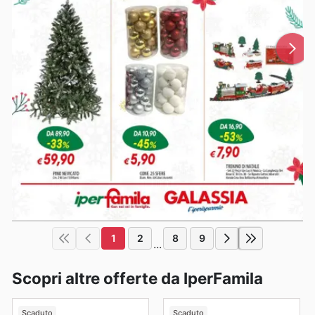
1
2
8
9
...
Scopri altre offerte da IperFamila
Scaduto
Scaduto