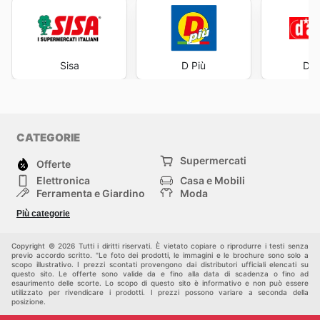
Sisa
D Più
D'A
CATEGORIE
Supermercati
Offerte
Elettronica
Casa e Mobili
Ferramenta e Giardino
Moda
Salute e Bellezza
Sport e tempo libero
Più categorie
Bambini e Neonati
Animali Domestici
Altri
Copyright © 2026 Tutti i diritti riservati. È vietato copiare o riprodurre i testi senza
previo accordo scritto. "Le foto dei prodotti, le immagini e le brochure sono solo a
scopo illustrativo. I prezzi scontati provengono dai distributori ufficiali elencati su
questo sito. Le offerte sono valide da e fino alla data di scadenza o fino ad
esaurimento delle scorte. Lo scopo di questo sito è informativo e non può essere
utilizzato per rivendicare i prodotti. I prezzi possono variare a seconda della
posizione.