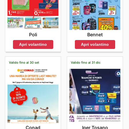
Poli
Bennet
Apri volantino
Apri volantino
Valido fino al 30 set
Valido fino al 31 dic
Conad
Iper Tosano