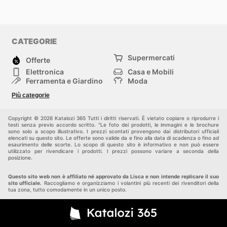
CATEGORIE
Supermercati
Offerte
Elettronica
Casa e Mobili
Ferramenta e Giardino
Moda
Salute e Bellezza
Sport e tempo libero
Più categorie
Bambini e Neonati
Animali Domestici
Altri
Copyright © 2026 Katalozi 365 Tutti i diritti riservati. È vietato copiare o riprodurre i
testi senza previo accordo scritto. "Le foto dei prodotti, le immagini e le brochure
sono solo a scopo illustrativo. I prezzi scontati provengono dai distributori ufficiali
elencati su questo sito. Le offerte sono valide da e fino alla data di scadenza o fino ad
esaurimento delle scorte. Lo scopo di questo sito è informativo e non può essere
utilizzato per rivendicare i prodotti. I prezzi possono variare a seconda della
posizione.
Questo sito web non è affiliato né approvato da Lisca e non intende replicare il suo
sito ufficiale.
Raccogliamo e organizziamo i volantini più recenti dei rivenditori della
tua zona, tutto comodamente in un unico posto.