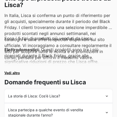
Lisca?
In Italia, Lisca si conferma un punto di riferimento per
gli acquisti, specialmente durante il periodo del Black
Friday. I clienti troveranno una selezione imperdibile di
prodotti scontati negli annunci settimanali, nei
Ecco i 5 tipi di prodotti più venduti da Lisca:
cataloghi e sulle offerte speciali disponibili sul sito
ufficiale. Vi incoraggiamo a consultare regolarmente il
Elettrodomestici:
Questi prodotti sono tra i più
sito per scoprire tutte le novità e le promozioni in
ricercati durante il Black Friday, grazie alle
corso, pensate per offrirvi il massimo valore.
significative riduzioni di prezzo che Lisca offre.
Trovate elettrodomestici essenziali per la casa negli
annunci settimanali Lisca, perfetti per rinnovare gli
Vedi altro
spazi con un occhio al risparmio e alla qualità.
Domande frequenti su Lisca
Televisori:
Non c'è momento migliore del Black Friday
La storia di Lisca: Cos'è Lisca?
per acquistare un nuovo televisore, e Lisca propone
offerte eccezionali. Questi schermi di ultima
Lisca vanta una storia radicata nel cuore del fashion
generazione sono protagonisti delle Lisca deals,
Lisca partecipa a qualche evento di vendita
italiano, iniziata con la visione di creare
abbigliamento
rappresentando un'opportunità imperdibile per
stagionale durante l'anno?
donna
e
lingerie di alta qualità
che esaltasse la