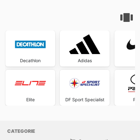
Decathlon
Adidas
N
Elite
DF Sport Specialist
Par
CATEGORIE