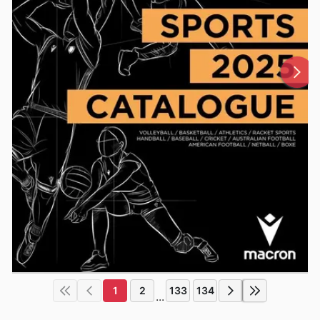
1
2
133
134
...