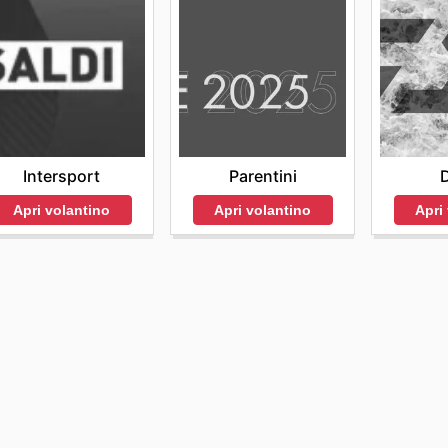
Intersport
Parentini
Apri volantino
Apri volantino
Apri