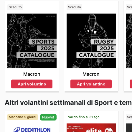
Scaduto
Scaduto
Sc
Macron
Macron
Apri volantino
Apri volantino
Altri volantini settimanali di Sport e te
Mancano 5 giorni
Valido fino al 31 ago
Sc
Nuovo!