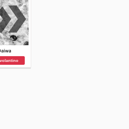
Daiwa
 volantino