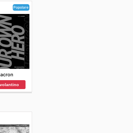
Popolare
acron
 volantino