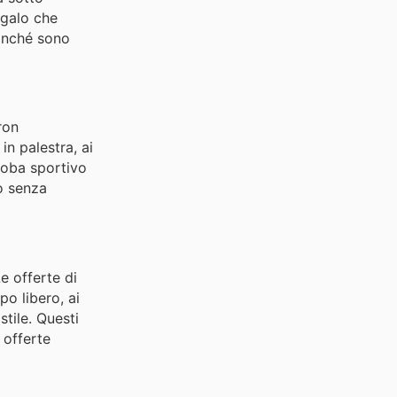
egalo che
finché sono
ron
in palestra, ai
aroba sportivo
o senza
e offerte di
o libero, ai
stile. Questi
e offerte