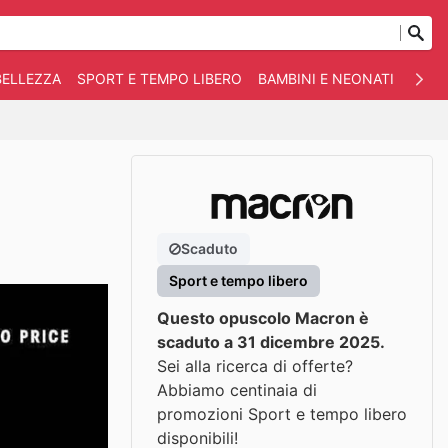
BELLEZZA
SPORT E TEMPO LIBERO
BAMBINI E NEONATI
ANIM
Scaduto
Sport e tempo libero
Questo opuscolo Macron è
scaduto a 31 dicembre 2025.
Sei alla ricerca di offerte?
Abbiamo centinaia di
promozioni Sport e tempo libero
disponibili!