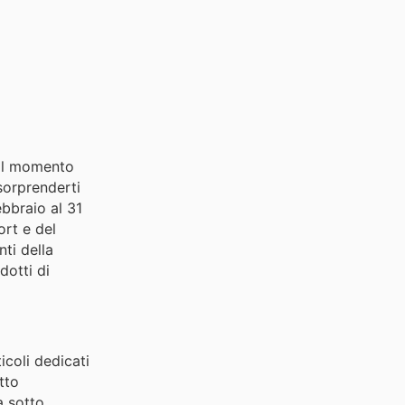
È il momento
 sorprenderti
ebbraio al 31
ort e del
ti della
dotti di
icoli dedicati
tto
a sotto