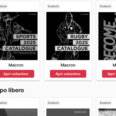
aduto
Scaduto
Scaduto
Macron
Macron
M
Apri volantino
Apri volantino
Apri
mpo libero
aduto
Scaduto
Scaduto