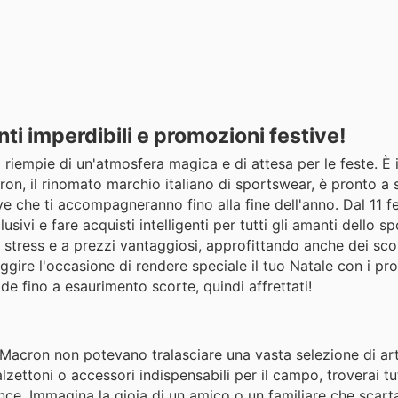
ti imperdibili e promozioni festive!
ia si riempie di un'atmosfera magica e di attesa per le feste. 
cron, il rinomato marchio italiano di sportswear, è pronto a
ive che ti accompagneranno fino alla fine dell'anno. Dal 11 f
sivi e fare acquisti intelligenti per tutti gli amanti dello sp
a stress e a prezzi vantaggiosi, approfittando anche dei scon
fuggire l'occasione di rendere speciale il tuo Natale con i pro
e fino a esaurimento scorte, quindi affrettati!
le Macron non potevano tralasciare una vasta selezione di art
calzettoni o accessori indispensabili per il campo, troverai tu
ce. Immagina la gioia di un amico o un familiare che scart