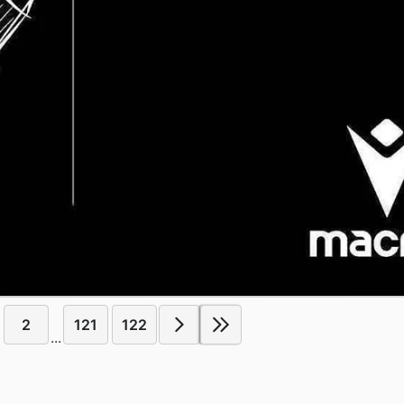
2
121
122
...