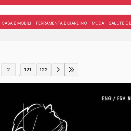
CASA E MOBILI
FERRAMENTA E GIARDINO
MODA
SALUTE E 
2
121
122
...