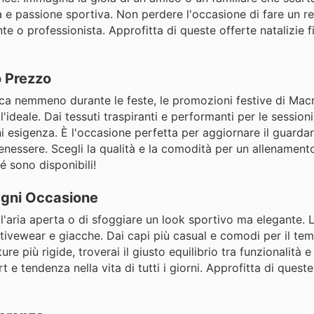
à e passione sportiva. Non perdere l'occasione di fare un r
te o professionista. Approfitta di queste offerte natalizie 
 Prezzo
isica nemmeno durante le feste, le promozioni festive di Mac
ideale. Dai tessuti traspiranti e performanti per le sessioni 
ni esigenza. È l'occasione perfetta per aggiornare il guard
enessere. Scegli la qualità e la comodità per un allenament
é sono disponibili!
Ogni Occasione
ll'aria aperta o di sfoggiare un look sportivo ma elegante. L
ivewear e giacche. Dai capi più casual e comodi per il temp
e più rigide, troverai il giusto equilibrio tra funzionalità e 
rt e tendenza nella vita di tutti i giorni. Approfitta di quest