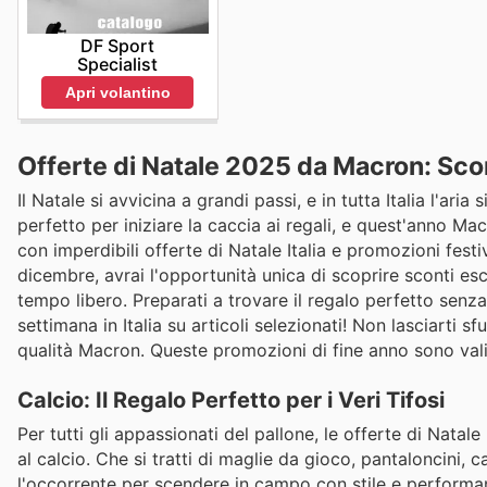
DF Sport
Specialist
Apri volantino
Offerte di Natale 2025 da Macron: Scon
Il Natale si avvicina a grandi passi, e in tutta Italia l'ar
perfetto per iniziare la caccia ai regali, e quest'anno Ma
con imperdibili offerte di Natale Italia e promozioni fest
dicembre, avrai l'opportunità unica di scoprire sconti esclu
tempo libero. Preparati a trovare il regalo perfetto senz
settimana in Italia su articoli selezionati! Non lasciarti s
qualità Macron. Queste promozioni di fine anno sono valid
Calcio: Il Regalo Perfetto per i Veri Tifosi
Per tutti gli appassionati del pallone, le offerte di Nata
al calcio. Che si tratti di maglie da gioco, pantaloncini, 
l'occorrente per scendere in campo con stile e performan