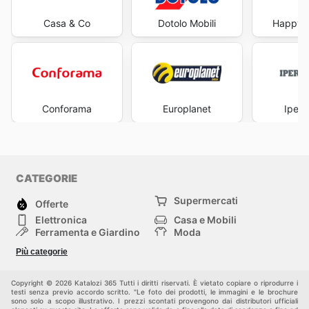
Casa & Co
Dotolo Mobili
Happy C
Conforama
Europlanet
Iperc
CATEGORIE
Supermercati
Offerte
Elettronica
Casa e Mobili
Ferramenta e Giardino
Moda
Salute e Bellezza
Sport e tempo libero
Più categorie
Bambini e Neonati
Animali Domestici
Altri
Copyright © 2026 Katalozi 365 Tutti i diritti riservati. È vietato copiare o riprodurre i
testi senza previo accordo scritto. "Le foto dei prodotti, le immagini e le brochure
sono solo a scopo illustrativo. I prezzi scontati provengono dai distributori ufficiali