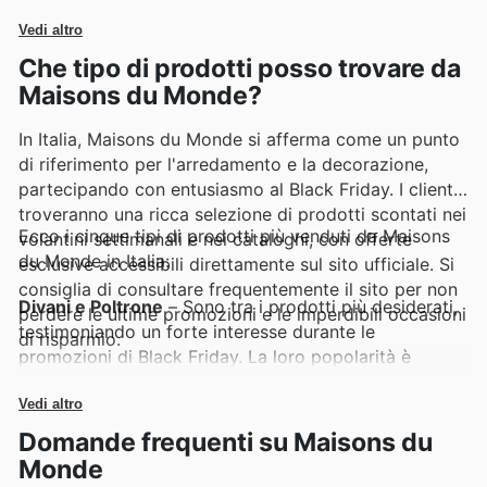
limitato per trasformare ogni ambiente con stile e
Vedi altro
convenienza.
Che tipo di prodotti posso trovare da
Maisons du Monde?
In Italia, Maisons du Monde si afferma come un punto
di riferimento per l'arredamento e la decorazione,
partecipando con entusiasmo al Black Friday. I clienti
troveranno una ricca selezione di prodotti scontati nei
Ecco i cinque tipi di prodotti più venduti da Maisons
volantini settimanali e nei cataloghi, con offerte
du Monde in Italia:
esclusive accessibili direttamente sul sito ufficiale. Si
consiglia di consultare frequentemente il sito per non
Divani e Poltrone
– Sono tra i prodotti più desiderati,
perdere le ultime promozioni e le imperdibili occasioni
testimoniando un forte interesse durante le
di risparmio.
promozioni di Black Friday. La loro popolarità è
confermata dalla loro frequente presenza nelle offerte
speciali di Maisons du Monde, rendendoli un acquisto
Vedi altro
intelligente per rinnovare il proprio soggiorno.
Domande frequenti su Maisons du
Monde
Tavoli da Pranzo e Sedie
– Una categoria sempre