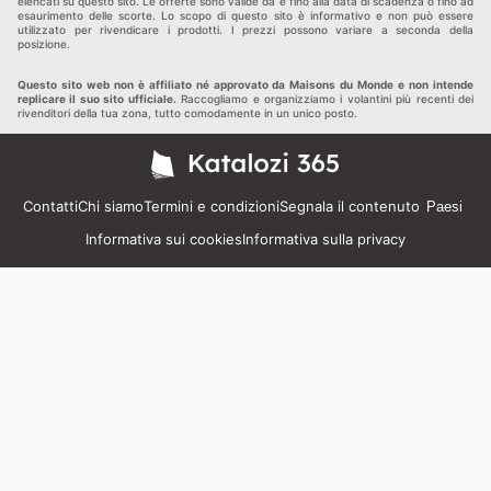
elencati su questo sito. Le offerte sono valide da e fino alla data di scadenza o fino ad
esaurimento delle scorte. Lo scopo di questo sito è informativo e non può essere
utilizzato per rivendicare i prodotti. I prezzi possono variare a seconda della
posizione.
Questo sito web non è affiliato né approvato da Maisons du Monde e non intende
replicare il suo sito ufficiale.
Raccogliamo e organizziamo i volantini più recenti dei
rivenditori della tua zona, tutto comodamente in un unico posto.
Contatti
Chi siamo
Termini e condizioni
Segnala il contenuto
Paesi
Informativa sui cookies
Informativa sulla privacy