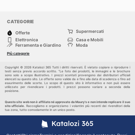
CATEGORIE
Supermercati
Offerte
Elettronica
Casa e Mobili
Ferramenta e Giardino
Moda
Salute e Bellezza
Sport e tempo libero
Più categorie
Bambini e Neonati
Animali Domestici
Altri
Copyright © 2026 Katalozi 365 Tutti i diritti riservati. È vietato copiare o riprodurre i
testi senza previo accordo scritto. "Le foto dei prodotti, le immagini e le brochure
sono solo a scopo illustrativo. I prezzi scontati provengono dai distributori ufficiali
elencati su questo sito. Le offerte sono valide da e fino alla data di scadenza o fino ad
esaurimento delle scorte. Lo scopo di questo sito è informativo e non può essere
utilizzato per rivendicare i prodotti. I prezzi possono variare a seconda della
posizione.
Questo sito web non è affiliato né approvato da Maury's e non intende replicare il suo
sito ufficiale.
Raccogliamo e organizziamo i volantini più recenti dei rivenditori della
tua zona, tutto comodamente in un unico posto.