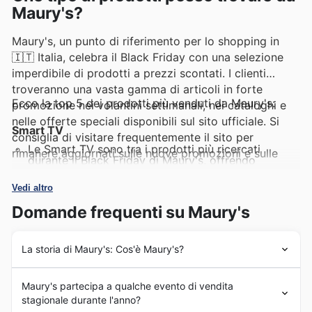
Maury's?
Maury's, un punto di riferimento per lo shopping in
🇮🇹 Italia, celebra il Black Friday con una selezione
imperdibile di prodotti a prezzi scontati. I clienti
troveranno una vasta gamma di articoli in forte
Ecco la top 5 dei prodotti più venduti da Maury's:
promozione nei volantini settimanali, nei cataloghi e
nelle offerte speciali disponibili sul sito ufficiale. Si
Smart TV
consiglia di visitare frequentemente il sito per
Le Smart TV sono tra i prodotti più ricercati
rimanere aggiornati sulle nuove promozioni e sulle
durante il Black Friday di Maury's, offrendo
eccezionali occasioni di risparmio.
un'esperienza visiva immersiva a prezzi imbattibili.
Queste offerte, presenti nei volantini settimanali e
Vedi altro
nelle promozioni speciali, garantiscono
intrattenimento di alta qualità per tutta la famiglia.
Domande frequenti su Maury's
Smartphone
I modelli di smartphone più richiesti trovano spazio
La storia di Maury's: Cos'è Maury's?
nelle offerte Maury's per il Black Friday, attirando
un'ampia fetta di clientela alla ricerca di tecnologia
all'avanguardia a costi ridotti. Le promozioni sui
Maury's vanta una storia radicata nel cuore dell'Italia, un
Maury's partecipa a qualche evento di vendita
telefoni sono un punto focale dei cataloghi
percorso iniziato nel 1984 con l'apertura del primo
Maury's, rendendoli ideali per un aggiornamento
stagionale durante l'anno?
punto vendita, un momento fondamentale che ha
tecnologico conveniente.