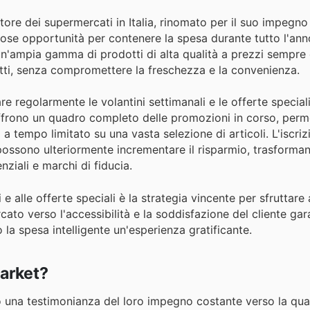
re dei supermercati in Italia, rinomato per il suo impegno n
rose opportunità per contenere la spesa durante tutto l'ann
n'ampia gamma di prodotti di alta qualità a prezzi sempre 
tutti, senza compromettere la freschezza e la convenienza.
re regolarmente le volantini settimanali e le offerte special
i offrono un quadro completo delle promozioni in corso, per
 a tempo limitato su una vasta selezione di articoli. L'iscriz
 possono ulteriormente incrementare il risparmio, trasforma
ziali e marchi di fiducia.
 e alle offerte speciali è la strategia vincente per sfruttare 
to verso l'accessibilità e la soddisfazione del cliente gar
la spesa intelligente un'esperienza gratificante.
arket?
o una testimonianza del loro impegno costante verso la qual