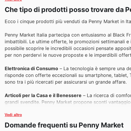
Che tipo di prodotti posso trovare da 
Ecco i cinque prodotti più venduti da Penny Market in Itali
Penny Market Italia partecipa con entusiasmo al Black Fr
imbattibili. Le ultime offerte, le promozioni settimanali e
possibile scoprire le incredibili occasioni pensate appos
per non perdervi le nuove proposte e le imperdibili offert
Elettronica di Consumo
– La tecnologia è sempre una del
risponde con offerte eccezionali su smartphone, tablet, T
sono tra i più ricercati per assicurarsi un grande affare.
Articoli per la Casa e il Benessere
– La ricerca di comfor
grandi svendite. Penny Market propone sconti vantaggiosi 
benessere, tutti in primo piano nei nostri volantini e offer
Vedi altro
Abbigliamento e Accessori
– Rinnovare il guardaroba a p
Domande frequenti su Penny Market
accessori, da sempre molto popolari, sono protagonisti d