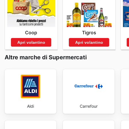
Un Consiglio Utile per il Tuo Shopping Online
proporre offerte sempre vantaggiose sottolinea il loro 
Ricorda che la disponibilità dei prodotti, le promozio
consolidando il loro ruolo di partner fidato per la co
località. Per sfruttare al meglio la tua esperienza di a
Penny Market deals che emergono con frequenza, stimo
ufficiale o di contattare il servizio clienti per ottener
Penny Market's weekly ads and enjoy exclusive savin
Coop
Tigros
Apri volantino
Apri volantino
Altre marche di Supermercati
Aldi
Carrefour