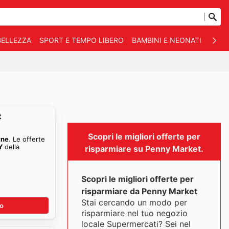
BELLEZZA
SPORT E TEMPO LIBERO
BAMBINI E NEONATI
ANIM
t
Scopri le migliori offerte per
ine
. Le offerte
Y
della
risparmiare su Penny Market.
Scopri le migliori offerte per
risparmiare da Penny Market
Stai cercando un modo per
no
risparmiare nel tuo negozio
locale Supermercati? Sei nel