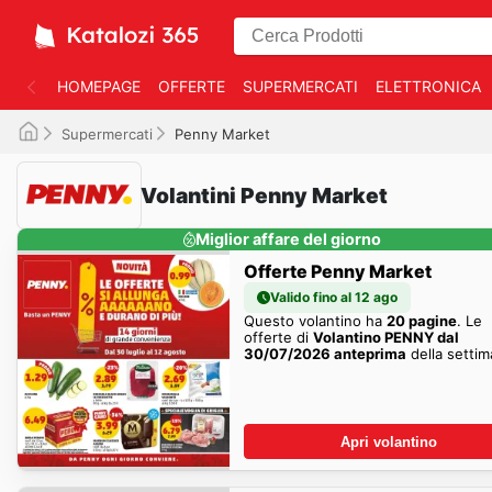
HOMEPAGE
OFFERTE
SUPERMERCATI
ELETTRONICA
Supermercati
Penny Market
Volantini Penny Market
Miglior affare del giorno
Offerte Penny Market
Valido fino al 12 ago
Questo volantino ha
20 pagine
. Le
offerte di
Volantino PENNY dal
30/07/2026 anteprima
della setti
sono qui!
Apri volantino