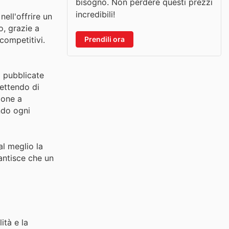
bisogno. Non perdere questi prezzi
incredibili!
ell'offrire un
o, grazie a
Prendili ora
competitivi.
i pubblicate
mettendo di
ione a
ndo ogni
al meglio la
antisce che un
ità e la