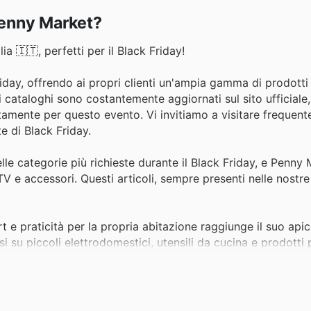
Penny Market?
a 🇮🇹, perfetti per il Black Friday!
iday, offrendo ai propri clienti un'ampia gamma di prodotti
 i cataloghi sono costantemente aggiornati sul sito ufficiale
itamente per questo evento. Vi invitiamo a visitare frequent
e di Black Friday.
le categorie più richieste durante il Black Friday, e Penny
V e accessori. Questi articoli, sempre presenti nelle nostr
t e praticità per la propria abitazione raggiunge il suo apic
su piccoli elettrodomestici, utensili da cucina e prodotti p
te speciali.
rezzi scontati è un'opportunità imperdibile. I capi d'abbigl
elle nostre promozioni di Black Friday, garantendo stile e r