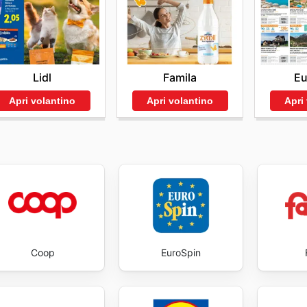
impegno nel rendere la spesa di qualità accessibile a tutti,
ni e le opzioni di spedizione possono variare a seconda dell
nvenienza quotidiana. La dinamicità delle loro promozioni, c
cquisto online con Penny Market, ti consigliamo di visitare il
la un acquisto consapevole e gratificante. Stay up to dat
e informazioni dettagliate e aggiornate.
gs every day.
Lidl
Famila
Eu
Apri volantino
Apri volantino
Apri
Coop
EuroSpin