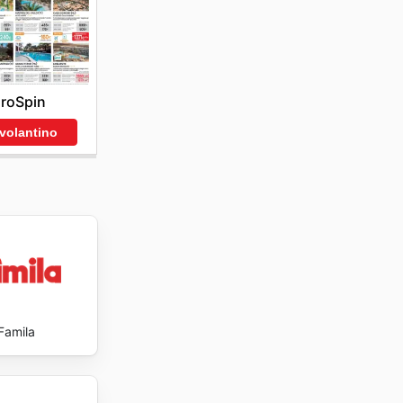
a tua
on nuovi
 sito
e with
roSpin
 volantino
Famila