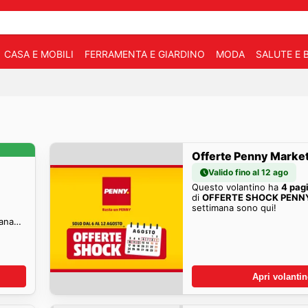
CASA E MOBILI
FERRAMENTA E GIARDINO
MODA
SALUTE E 
Offerte Penny Marke
Valido fino al 12 ago
Questo volantino ha
4 pag
di
OFFERTE SHOCK PENN
settimana sono qui!
mana
Apri volanti