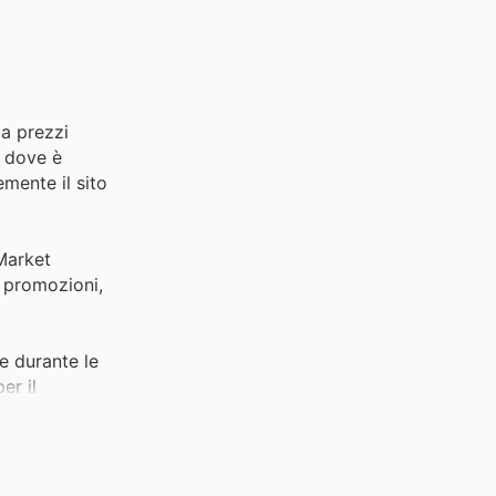
 a prezzi
, dove è
emente il sito
 Market
e promozioni,
e durante le
er il
iamento e gli
isparmio.