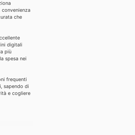
ziona
à, convenienza
curata che
ccellente
ni digitali
ra più
la spesa nei
ni frequenti
i, sapendo di
ità e cogliere