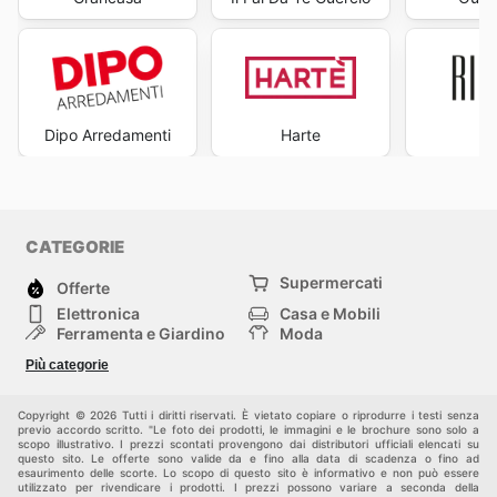
Dipo Arredamenti
Harte
Ri
CATEGORIE
Supermercati
Offerte
Elettronica
Casa e Mobili
Ferramenta e Giardino
Moda
Salute e Bellezza
Sport e tempo libero
Più categorie
Bambini e Neonati
Animali Domestici
Altri
Copyright © 2026 Tutti i diritti riservati. È vietato copiare o riprodurre i testi senza
previo accordo scritto. "Le foto dei prodotti, le immagini e le brochure sono solo a
scopo illustrativo. I prezzi scontati provengono dai distributori ufficiali elencati su
questo sito. Le offerte sono valide da e fino alla data di scadenza o fino ad
esaurimento delle scorte. Lo scopo di questo sito è informativo e non può essere
utilizzato per rivendicare i prodotti. I prezzi possono variare a seconda della