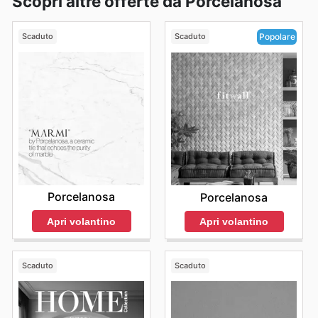
Scopri altre offerte da Porcelanosa
Scaduto
Scaduto
Popolare
Porcelanosa
Porcelanosa
Apri volantino
Apri volantino
Scaduto
Scaduto