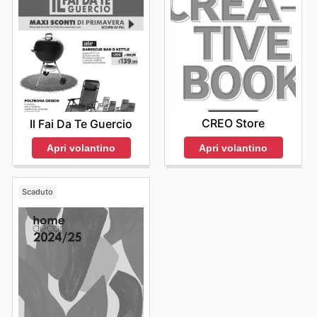
CREO Store
Il Fai Da Te Guercio
Apri volantino
Apri volantino
Scaduto