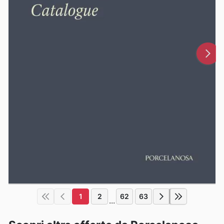
1
2
62
63
...