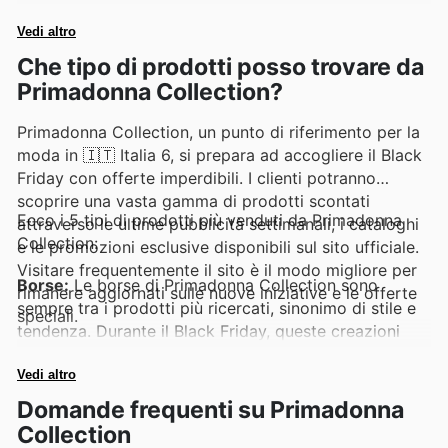
tempo limitato.
Vedi altro
Che tipo di prodotti posso trovare da
Primadonna Collection?
Primadonna Collection, un punto di riferimento per la
moda in 🇮🇹 Italia 6, si prepara ad accogliere il Black
Friday con offerte imperdibili. I clienti potranno
scoprire una vasta gamma di prodotti scontati
Ecco i 5 tipi di prodotti più venduti da Primadonna
attraverso le ultime pubblicità settimanali, i cataloghi
Collection:
e le promozioni esclusive disponibili sul sito ufficiale.
Visitare frequentemente il sito è il modo migliore per
Borse:
Le borse di Primadonna Collection sono
rimanere aggiornati sulle nuove iniziative e le offerte
sempre tra i prodotti più ricercati, sinonimo di stile e
speciali.
tendenza. Durante il Black Friday, queste creazioni
diventano ancora più desiderabili grazie agli sconti
speciali, rendendole perfette per chi cerca un
Vedi altro
accessorio di impatto. Trovano ampio spazio nelle
Domande frequenti su Primadonna
Primadonna Collection weekly ads e nelle Primadonna
Collection
Collection deals.