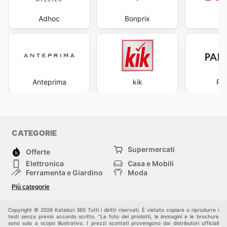
Adhoc
Bonprix
Anteprima
kik
Pa
CATEGORIE
Supermercati
Offerte
Elettronica
Casa e Mobili
Ferramenta e Giardino
Moda
Salute e Bellezza
Sport e tempo libero
Più categorie
Bambini e Neonati
Animali Domestici
Altri
Copyright © 2026 Katalozi 365 Tutti i diritti riservati. È vietato copiare o riprodurre i
testi senza previo accordo scritto. "Le foto dei prodotti, le immagini e le brochure
sono solo a scopo illustrativo. I prezzi scontati provengono dai distributori ufficiali