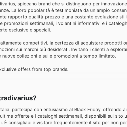
adivarius, spiccano brand che si distinguono per innovazione,
enze. La loro popolarità è testimoniata da un ampio consens
te rapporto qualità-prezzo e una costante evoluzione stili
 promozioni settimanali, i volantini informativi e i catalogh
te esclusive e speciali.
 altamente competitivi, la certezza di acquistare prodotti or
ozioni sui marchi più desiderati. Invitano i clienti a esplora
e nuove collezioni e sulle promozioni a tempo limitato.
xclusive offers from top brands.
tradivarius?
talia, partecipa con entusiasmo al Black Friday, offrendo ai 
ime offerte e i cataloghi settimanali, disponibili sul sito uf
ti. È consigliabile visitare frequentemente il sito per non p