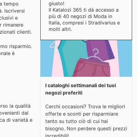
giusto!
e a tempo
Il Katalozi 365 ti dà accesso a
 Iscriversi
più di 40 negozi di Moda in
lusivi e
Italia, compresi i Stradivarius e
er rimanere
molti altri.
onati clienti.
simo risparmio.
onale è
I cataloghi settimanali dei tuoi
negozi preferiti
rso la qualità
Cerchi occasioni? Trova le migliori
ovenienti dal
offerte e sconti per risparmiare
ca di varietà e
tanto su tutto ciò di cui hai
bisogno. Non perdere questi prezzi
incredibili!