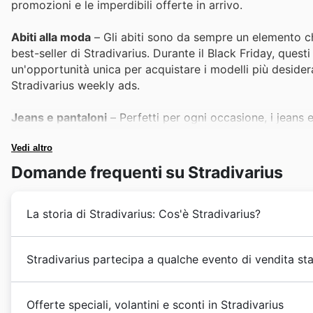
promozioni e le imperdibili offerte in arrivo.
Abiti alla moda
– Gli abiti sono da sempre un elemento c
best-seller di Stradivarius. Durante il Black Friday, ques
un'opportunità unica per acquistare i modelli più desiderat
Stradivarius weekly ads.
Jeans e pantaloni
– Perfetti per ogni occasione, i jeans
loro versatilità li rende ideali per creare look casual o p
perdete gli Stradivarius offers per approfittare di sconti e
Vedi altro
Domande frequenti su Stradivarius
Maglieria accogliente
– Con l'avvicinarsi delle temperatu
maglioncini Stradivarius sono apprezzati per il loro stile 
La storia di Stradivarius: Cos'è Stradivarius?
nelle Stradivarius Black Friday sales e nei cataloghi dedic
Top e t-shirt versatili
– I top e le t-shirt rappresentano 
Riassunto della Storia di Stradivarius
Stradivarius partecipa a qualche evento di vendita st
Stradivarius incontra sempre il favore delle clienti. Dura
Nel cuore della moda italiana, Stradivarius vanta una 
disponibili a prezzi vantaggiosi, permettendo di arricchi
chiara per offrire creazioni di tendenza, il brand ha 
In 🇮🇹 Italia 6, Stradivarius presents a fantastic arr
Fin dai suoi esordi, Stradivarius ha puntato a un pu
Offerte speciali, volantini e sconti in Stradivarius
Accessori di tendenza
– Borse, gioielli, sciarpe e cappe
exceptional opportunities to refresh their wardrobes 