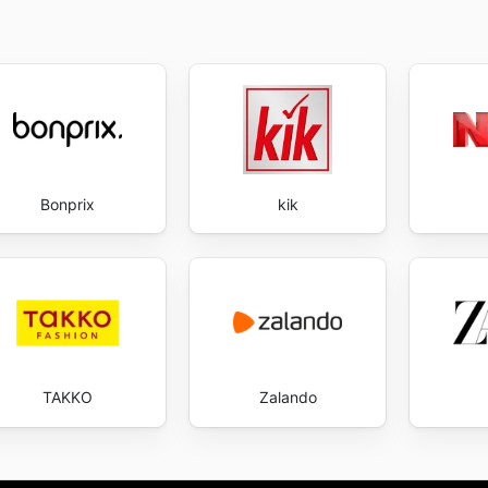
s and start saving now.
Bonprix
kik
TAKKO
Zalando