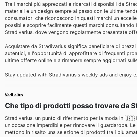
Tra i marchi più apprezzati e ricercati disponibili da Str
materiali e un design sempre al passo con le ultime tend
consumatori che riconoscono in questi marchi un eccellen
possibile scoprire facilmente questi marchi consultando le
Stradivarius, dove vengono regolarmente presentate offer
Acquistare da Stradivarius significa beneficiare di prezzi
autentici, e l'opportunità di approfittare di frequenti prom
ultime offerte online e a rimanere sempre aggiornati sull
Stay updated with Stradivarius's weekly ads and enjoy e
Vedi altro
Che tipo di prodotti posso trovare da S
Stradivarius, un punto di riferimento per la moda in 🇮🇹 I
un'occasione imperdibile per rinnovare il guardaroba. Le ult
mettono in risalto una selezione di prodotti tra i più ama