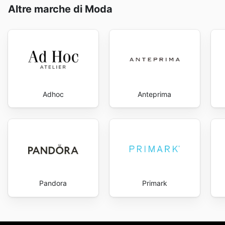
Stradivarius's website today to explore the best deal
Altre marche di Moda
Adhoc
Anteprima
Pandora
Primark