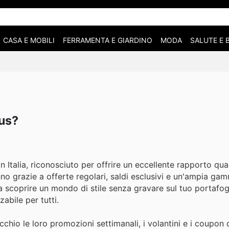
CASA E MOBILI
FERRAMENTA E GIARDINO
MODA
SALUTE E 
ius?
n Italia, riconosciuto per offrire un eccellente rapporto qua
anno grazie a offerte regolari, saldi esclusivi e un'ampia ga
i a scoprire un mondo di stile senza gravare sul tuo portafog
abile per tutti.
cchio le loro promozioni settimanali, i volantini e i coupon d