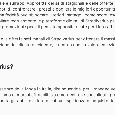
e e sull'app. Approfitta dei saldi stagionali e delle offert
i di confrontare i prezzi e cogliere le migliori opportunità.
 fedeltà può sbloccare ulteriori vantaggi, come sconti esc
ollare regolarmente le piattaforme digitali di Stradivarius p
e promozioni speciali pensate appositamente per i loro affezi
 e le offerte settimanali di Stradivarius per ottenere il mas
zione del cliente è evidente, e ricorda che un valore eccezi
rius?
ettore della Moda in Italia, distinguendosi per l'impegno ve
amma di marchi affidabili, sia emergenti che consolidati, pr
ata garantisce ai loro clienti un'esperienza di acquisto ric