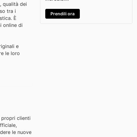
 qualità dei
o tra i
Prendili ora
stica. È
i online di
iginali e
re le loro
propri clienti
ficiale,
erdere le nuove