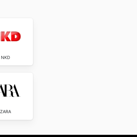
NKD
ZARA