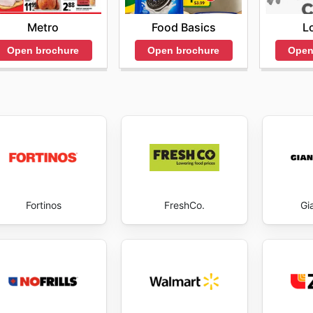
Metro
Food Basics
L
Open brochure
Open brochure
Open
Fortinos
FreshCo.
Gi