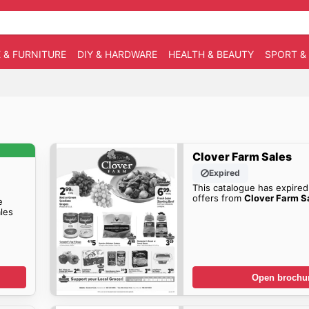
 & FURNITURE
DIY & HARDWARE
HEALTH & BEAUTY
SPORT &
Clover Farm Sales
Expired
This catalogue has expired
offers from
Clover Farm S
e
les
Open brochu