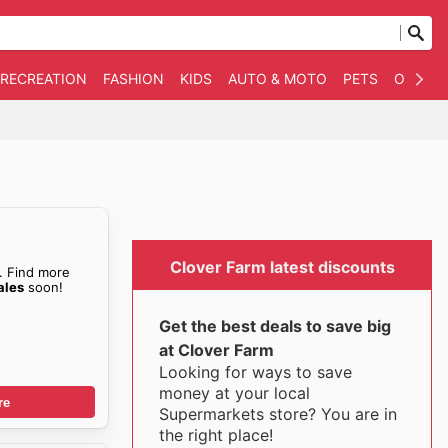
 RECREATION
FASHION
KIDS
AUTO & MOTO
PETS
OTHER
Clover Farm latest discounts
. Find more
ales
soon!
Get the best deals to save big
at Clover Farm
Looking for ways to save
money at your local
re
Supermarkets store? You are in
the right place!