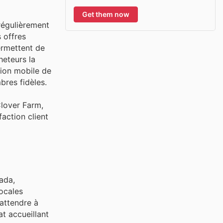
Get them now
 régulièrement
 offres
ermettent de
heteurs la
ation mobile de
bres fidèles.
Clover Farm,
action client
ada,
locales
'attendre à
t accueillant