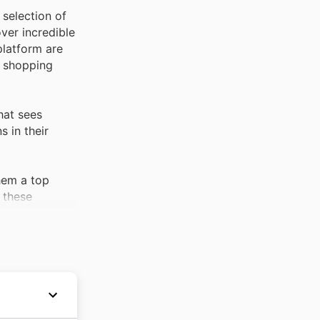
 selection of
ver incredible
platform are
t shopping
hat sees
 in their
hem a top
 these
onsistently
treats and
ller, and