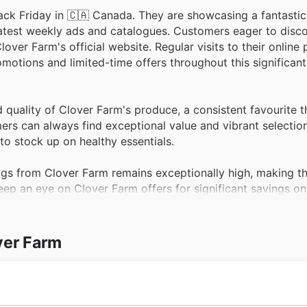
lack Friday in 🇨🇦 Canada. They are showcasing a fantastic
 latest weekly ads and catalogues. Customers eager to disco
ver Farm's official website. Regular visits to their online 
otions and limited-time offers throughout this significan
 quality of Clover Farm's produce, a consistent favourite t
s can always find exceptional value and vibrant selections
to stock up on healthy essentials.
ggs from Clover Farm remains exceptionally high, making t
eep an eye on Clover Farm offers for significant savings on
tions.
ste of Clover Farm's freshly baked goods, a category that c
ver Farm
s are announced. Their weekly ads often highlight delicious 
 shoppers.
ver Farm's meat and poultry selection is a consistent bestse