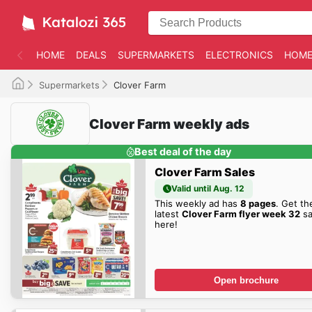
HOME
DEALS
SUPERMARKETS
ELECTRONICS
HOME
Supermarkets
Clover Farm
Clover Farm weekly ads
Best deal of the day
Clover Farm Sales
Valid until Aug. 12
This weekly ad has
8 pages
. Get th
latest
Clover Farm flyer week 32
sa
here!
Open brochure