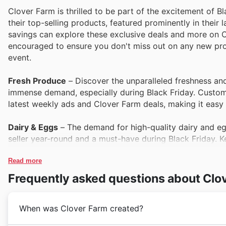
Clover Farm is thrilled to be part of the excitement of B
their top-selling products, featured prominently in their
savings can explore these exclusive deals and more on Clo
encouraged to ensure you don't miss out on any new prom
event.
Fresh Produce
– Discover the unparalleled freshness and
immense demand, especially during Black Friday. Customer
latest weekly ads and Clover Farm deals, making it easy 
Dairy & Eggs
– The demand for high-quality dairy and e
seller year-round and a must-have during Black Friday. K
everyday staples, readily available in their current promo
Read more
Bakery Goods
– Indulge in the irresistible aroma and ta
Frequently asked questions about Clo
flies off the shelves, particularly when Black Friday sale
bread, presenting fantastic Clover Farm deals for savvy
When was Clover Farm created?
Meat & Poultry
– For exceptional quality and variety, Clo