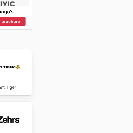
ongo's
 brochure
ant Tiger