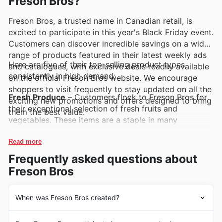
Freson Bros?
Freson Bros, a trusted name in Canadian retail, is
excited to participate in this year's Black Friday event.
Customers can discover incredible savings on a wide
range of products featured in their latest weekly ads
Here are five of their top-selling product types,
and catalogues, with exclusive deals readily available
consistently in high demand:
on the official Freson Bros website. We encourage
shoppers to visit frequently to stay updated on all the
Fresh Produce
– Customers flock to Freson Bros for
exciting new promotions and offers designed to bring
their exceptional selection of fresh fruits and
them the best value.
vegetables. These items are a staple in many
households and are frequently highlighted in Freson
Bros deals, making them a must-have during Black
Read more
Friday sales for healthy and affordable choices.
Frequently asked questions about
Freson Bros
Meat and Poultry
– Renowned for their quality and
variety, Freson Bros's meat and poultry selections are
perennial best-sellers. Shoppers can expect to find
When was Freson Bros created?
significant discounts on these popular items in the
Freson Bros. began its journey in 1952 when its
Freson Bros weekly ads and offers, perfect for