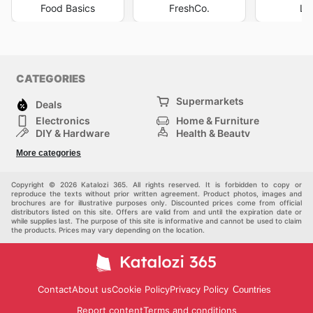
Food Basics
FreshCo.
Lo
CATEGORIES
Supermarkets
Deals
Electronics
Home & Furniture
DIY & Hardware
Health & Beauty
Sport & Recreation
Fashion
More categories
Kids
Auto & Moto
Pets
Others
Copyright © 2026 Katalozi 365. All rights reserved. It is forbidden to copy or
reproduce the texts without prior written agreement. Product photos, images and
brochures are for illustrative purposes only. Discounted prices come from official
distributors listed on this site. Offers are valid from and until the expiration date or
while supplies last. The purpose of this site is informative and cannot be used to claim
the products. Prices may vary depending on the location.
Contact
About us
Cookie Policy
Privacy Policy
Countries
Report content
Terms and conditions