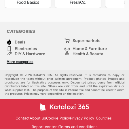
Food Basics
FreshCo.
Lo
CATEGORIES
Supermarkets
Deals
Electronics
Home & Furniture
DIY & Hardware
Health & Beauty
Sport & Recreation
Fashion
More categories
Kids
Auto & Moto
Pets
Others
Copyright © 2026 Katalozi 365. All rights reserved. It is forbidden to copy or
reproduce the texts without prior written agreement. Product photos, images and
brochures are for illustrative purposes only. Discounted prices come from official
distributors listed on this site. Offers are valid from and until the expiration date or
while supplies last. The purpose of this site is informative and cannot be used to claim
the products. Prices may vary depending on the location.
Contact
About us
Cookie Policy
Privacy Policy
Countries
Report content
Terms and conditions