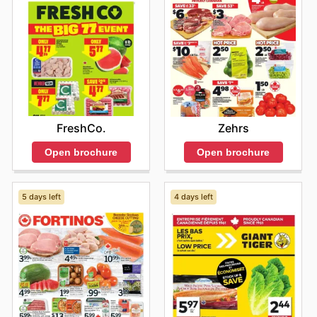
mises à jour pour refléter les meilleurs prix sur le
marché, offrant une flexibilité et une commodité
inégalées. Restez à l'affût des
Fruiticana deals
et
découvrez comment ils peuvent simplifier votre budget
et enrichir votre table. Visitez le site web de Fruiticana
dès aujourd'hui pour explorer les meilleures offres et
commencer à économiser dès maintenant.
FreshCo.
Zehrs
Open brochure
Open brochure
5 days left
4 days left