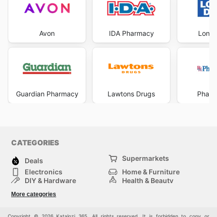
Avon
IDA Pharmacy
Londo
Guardian Pharmacy
Lawtons Drugs
Pharm
CATEGORIES
Supermarkets
Deals
Electronics
Home & Furniture
DIY & Hardware
Health & Beauty
Sport & Recreation
Fashion
More categories
Kids
Auto & Moto
Pets
Others
Copyright © 2026 Katalozi 365. All rights reserved. It is forbidden to copy or