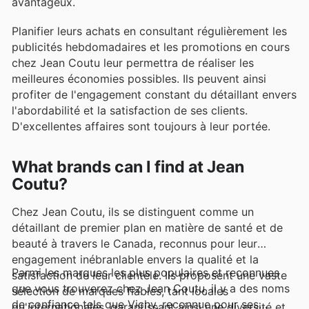
avantageux.
Planifier leurs achats en consultant régulièrement les
publicités hebdomadaires et les promotions en cours
chez Jean Coutu leur permettra de réaliser les
meilleures économies possibles. Ils peuvent ainsi
profiter de l'engagement constant du détaillant envers
l'abordabilité et la satisfaction de ses clients.
D'excellentes affaires sont toujours à leur portée.
What brands can I find at Jean
Coutu?
Chez Jean Coutu, ils se distinguent comme un
détaillant de premier plan en matière de santé et de
beauté à travers le Canada, reconnus pour leur
engagement inébranlable envers la qualité et la
Parmi les marques les plus populaires et reconnues
satisfaction de leur clientèle. Ils proposent une vaste
que vous trouverez chez Jean Coutu, il y a des noms
sélection de marques fiables, tant locales
de confiance tels que Vichy, reconnue pour ses
qu'internationales, garantissant ainsi une diversité et