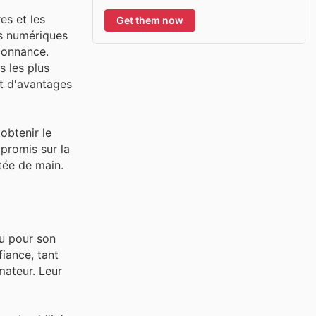
es et les
Get them now
ns numériques
donnance.
s les plus
nt d'avantages
obtenir le
promis sur la
tée de main.
u pour son
fiance, tant
mateur. Leur