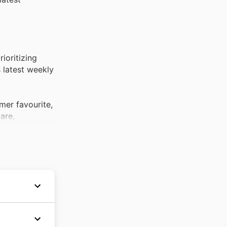
ioritizing
s latest weekly
mer favourite,
are,
tly popular
 great deals on
le for many
their Black
en
nd beauty