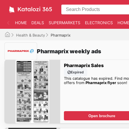
HOME
DEALS
SUPERMARKETS
ELECTRONICS
HOME
Health & Beauty
Pharmaprix
Pharmaprix weekly ads
Pharmaprix Sales
Expired
This catalogue has expired. Find mo
offers from
Pharmaprix flyer
soon!
Open brochure