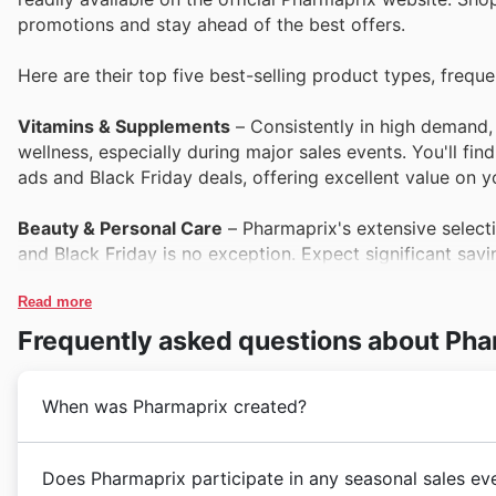
promotions and stay ahead of the best offers.
Here are their top five best-selling product types, freque
Vitamins & Supplements
– Consistently in high demand, 
wellness, especially during major sales events. You'll fin
ads and Black Friday deals, offering excellent value on y
Beauty & Personal Care
– Pharmaprix's extensive select
and Black Friday is no exception. Expect significant savi
cosmetics, and toiletries, making it the perfect time to s
Read more
Household Essentials
– Keeping your home running smoo
Frequently asked questions about Pha
household essentials. These practical items are often fea
everyday necessities for Canadian families.
When was Pharmaprix created?
Over-the-Counter Medications
– Health and relief are 
households. Pharmaprix's commitment to affordability mea
Pharmaprix's journey began in 1975 when the first st
Does Pharmaprix participate in any seasonal sales ev
Friday sales and special deals, ensuring access to neede
Robert. Their vision was to create a convenient and t