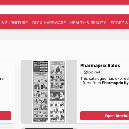
 & FURNITURE
DIY & HARDWARE
HEALTH & BEAUTY
SPORT &
Pharmaprix Sales
Expired
re
This catalogue has expired
offers from
Pharmaprix fly
Open brochu