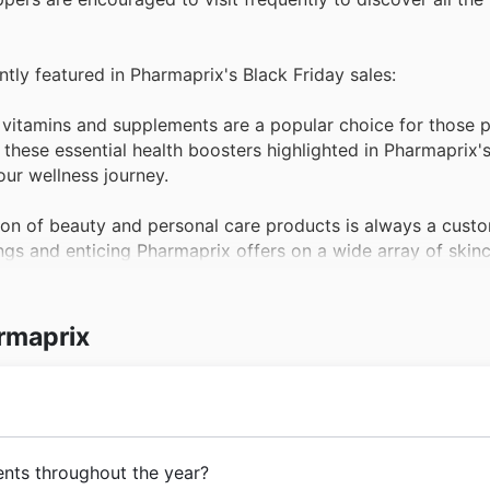
ntly featured in Pharmaprix's Black Friday sales:
vitamins and supplements are a popular choice for those pr
d these essential health boosters highlighted in Pharmaprix'
our wellness journey.
ion of beauty and personal care products is always a custo
ngs and enticing Pharmaprix offers on a wide array of skinc
tock up.
thly is made more affordable with Pharmaprix's consisten
rmaprix
tured in their weekly ads and Black Friday sales, providing
top priorities, and over-the-counter medications are a stap
ns these essential health products are frequently part of 
ore opened its doors, founded by brothers David and Steph
ents throughout the year?
d remedies.
rusted destination for Canadians seeking essential health a