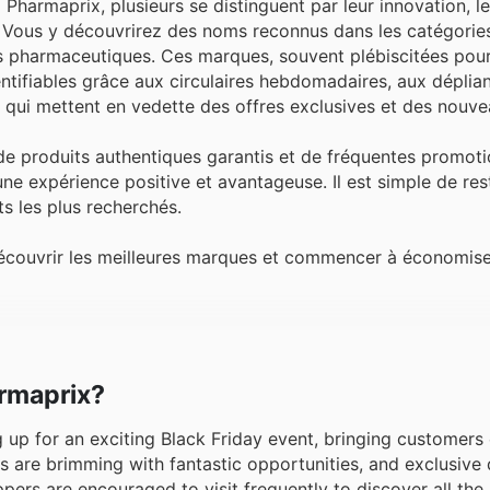
Pharmaprix, plusieurs se distinguent par leur innovation, le
 Vous y découvrirez des noms reconnus dans les catégorie
its pharmaceutiques. Ces marques, souvent plébiscitées pour
dentifiables grâce aux circulaires hebdomadaires, aux déplia
 qui mettent en vedette des offres exclusives et des nouv
, de produits authentiques garantis et de fréquentes promot
ne expérience positive et avantageuse. Il est simple de res
s les plus recherchés.
 découvrir les meilleures marques et commencer à économis
armaprix?
ng up for an exciting Black Friday event, bringing customers
s are brimming with fantastic opportunities, and exclusive 
pers are encouraged to visit frequently to discover all the 