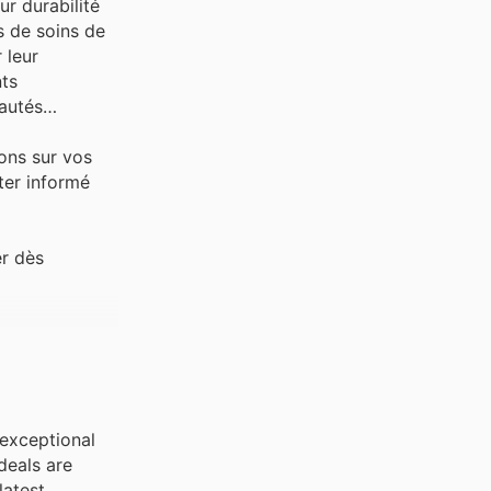
ur durabilité
s de soins de
 leur
nts
eautés
ions sur vos
ter informé
er dès
 exceptional
deals are
latest