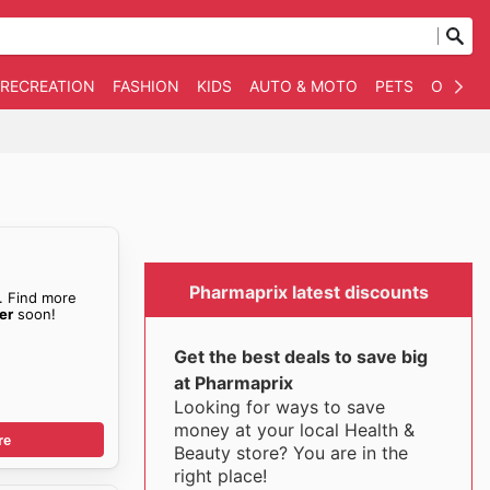
 RECREATION
FASHION
KIDS
AUTO & MOTO
PETS
OTHER
Pharmaprix latest discounts
. Find more
er
soon!
Get the best deals to save big
at Pharmaprix
Looking for ways to save
money at your local Health &
re
Beauty store? You are in the
right place!