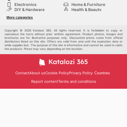
Electronics
Home & Furniture
DIY & Hardware
Health & Beauty
Sport & Recreation
Fashion
More categories
Kids
Auto & Moto
Pets
Others
Copyright © 2026 Katalozi 365. All rights reserved. It is forbidden to copy or
reproduce the texts without prior written agreement. Product photos, images and
brochures are for illustrative purposes only. Discounted prices come from official
distributors listed on this site. Offers are valid from and until the expiration date or
while supplies last. The purpose of this site is informative and cannot be used to claim
the products. Prices may vary depending on the location.
Contact
About us
Cookie Policy
Privacy Policy
Countries
Report content
Terms and conditions