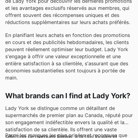
de Lady York pour découvrir les dernières promotions
et les avantages exclusifs réservés aux membres, qui
offrent souvent des récompenses uniques et des
réductions supplémentaires sur leurs achats préférés.
En planifiant leurs achats en fonction des promotions
en cours et des publicités hebdomadaires, les clients
peuvent réellement optimiser leur budget. Lady York
s'engage à offrir une valeur exceptionnelle et une
entière satisfaction à sa clientèle, s'assurant que des
économies substantielles sont toujours à portée de
main.
What brands can I find at Lady York?
Lady York se distingue comme un détaillant de
supermarchés de premier plan au Canada, réputé pour
son engagement indéfectible envers la qualité et la
satisfaction de sa clientèle. Ils offrent une vaste
Parmi les marques les plus prisées et reconnues que
sélection de marques fiables, à la fois locales et