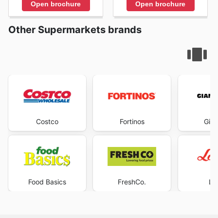
Open brochure
Open brochure
Other Supermarkets brands
Costco
Fortinos
Gian
Food Basics
FreshCo.
Lo