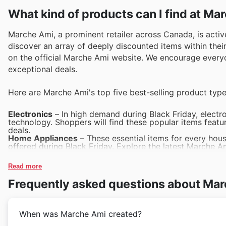
What kind of products can I find at Ma
Marche Ami, a prominent retailer across Canada, is activ
discover an array of deeply discounted items within their
on the official Marche Ami website. We encourage everyo
exceptional deals.
Here are Marche Ami's top five best-selling product type
Electronics
– In high demand during Black Friday, electron
technology. Shoppers will find these popular items fea
deals.
Home Appliances
– These essential items for every hous
offered during Black Friday. Explore the latest Marche A
space for less.
Groceries and Pantry Staples
– Stocking up on everyday 
Read more
even more appealing. Their weekly ads often highlight in
Apparel and Footwear
– From trendy styles to essential 
Frequently asked questions about Ma
events like Black Friday. Discover fantastic Marche Ami B
Toys and Games
– A perennial favourite for families, t
Friday. Keep an eye on Marche Ami offers for exciting pr
When was Marche Ami created?