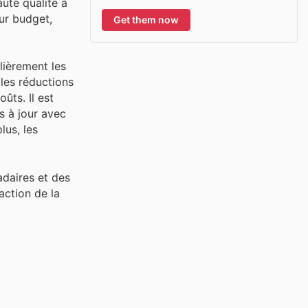
ute qualité à
ur budget,
Get them now
lièrement les
 les réductions
ûts. Il est
s à jour avec
lus, les
adaires et des
action de la