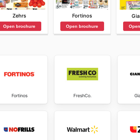
Zehrs
Fortinos
Gia
Open brochure
Open brochure
Open
Fortinos
FreshCo.
Gi