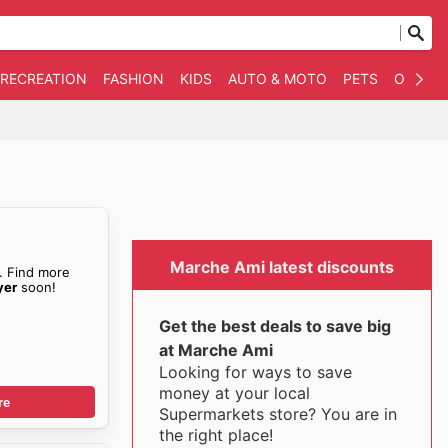
 RECREATION
FASHION
KIDS
AUTO & MOTO
PETS
OTHER
Marche Ami latest discounts
. Find more
yer
soon!
Get the best deals to save big
at Marche Ami
Looking for ways to save
money at your local
re
Supermarkets store? You are in
the right place!