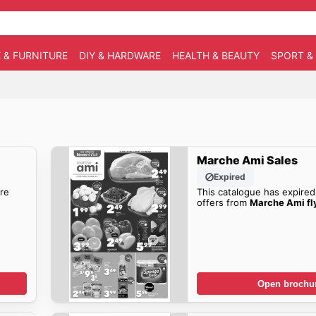
 & FURNITURE
DIY & HARDWARE
HEALTH & BEAUTY
SPORT &
Marche Ami Sales
Expired
re
This catalogue has expired
offers from
Marche Ami fl
Open brochu