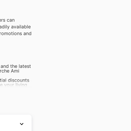
ers can
dily available
promotions and
 and the latest
arche Ami
tial discounts
e your living
 sales make it
reat value.
ajor sale
tems.
ring Black