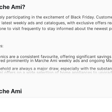
rche Ami?
ely participating in the excitement of Black Friday. Custom
 latest weekly ads and catalogues, with exclusive offers rea
ne to visit frequently to stay informed about the newest 
s:
ics are a consistent favourite, offering significant savings
tured prominently in Marche Ami weekly ads and ongoing M
ehold are always a major draw, especially with the substan
mi offers on a wide selection of home appliances to upgrad
essentials is a smart move, and Marche Ami's Black Friday
credible Marche Ami deals on groceries, ensuring you get g
basics, clothing and shoes are highly sought after during m
rche Ami
lack Friday sales across their extensive range of fashion i
oys and games see a surge in popularity leading up to and du
omotions on a wide variety of entertainment for all ages.