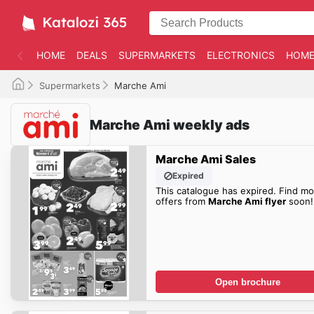
HOME
DEALS
SUPERMARKETS
ELECTRONICS
HOME
Supermarkets
Marche Ami
Marche Ami weekly ads
Marche Ami Sales
Expired
This catalogue has expired. Find mo
offers from
Marche Ami flyer
soon!
Open brochure