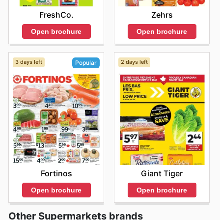
découvrir les meilleures offres et commencez à
FreshCo.
Zehrs
économiser dès maintenant.
Open brochure
Open brochure
3 days left
2 days left
Popular
Giant Tiger
Fortinos
Open brochure
Open brochure
Other Supermarkets brands