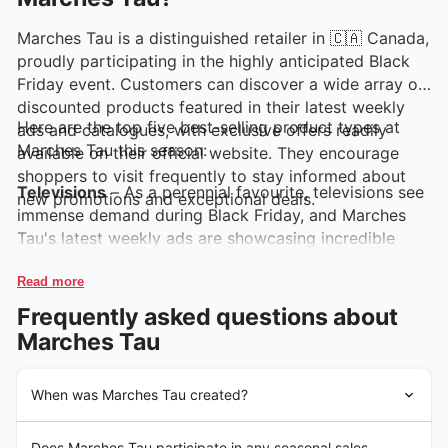
des promotions spéciales sont régulièrement mises en
Marches Tau is a distinguished retailer in 🇨🇦 Canada,
avant.
proudly participating in the highly anticipated Black
Friday event. Customers can discover a wide array of
discounted products featured in their latest weekly
Here are the top five best-selling product types at
ads and catalogues, with exclusive offers readily
Marches Tau this season:
available on their official website. They encourage
shoppers to visit frequently to stay informed about
Televisions
– As a perennial favourite, televisions see
new promotions and exceptional deals.
immense demand during Black Friday, and Marches
Tau's latest weekly ads are showcasing incredible
deals. Shoppers are flocking to find the latest models
at unbeatable prices, making these a must-see in their
Read more
Black Friday sales.
Frequently asked questions about
Marches Tau
Smartphones
– The newest smartphones are always
a major draw, and they are prominently featured in
Marches Tau's deals. With high demand expected for
When was Marches Tau created?
these essential devices, customers will find fantastic
Marches Tau's journey in 🇨🇦 Canada 6 began with a
offers that are too good to miss in their Black Friday
Does Marches Tau participate in any seasonal sales