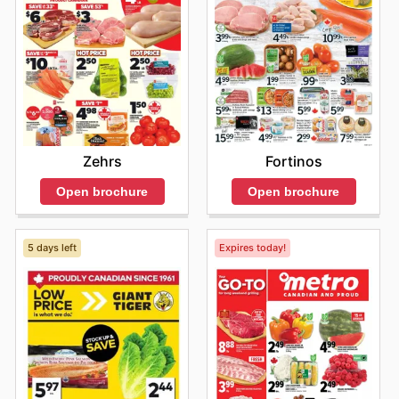
et réaliser le maximum d'économies. Visitez Marches
Tau's website today to explore the best deals and start
saving now.
Zehrs
Fortinos
Open brochure
Open brochure
5 days left
Expires today!