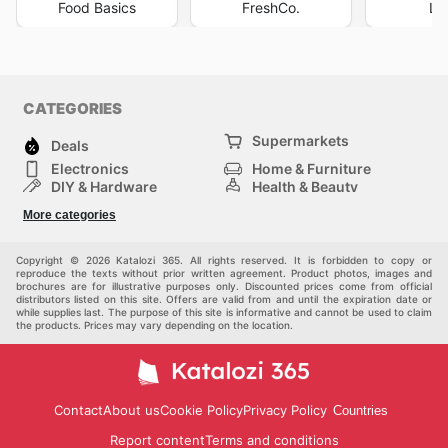
Food Basics
FreshCo.
Lo
CATEGORIES
Supermarkets
Deals
Electronics
Home & Furniture
DIY & Hardware
Health & Beauty
Sport & Recreation
Fashion
More categories
Kids
Auto & Moto
Pets
Others
Copyright © 2026 Katalozi 365. All rights reserved. It is forbidden to copy or
reproduce the texts without prior written agreement. Product photos, images and
brochures are for illustrative purposes only. Discounted prices come from official
distributors listed on this site. Offers are valid from and until the expiration date or
while supplies last. The purpose of this site is informative and cannot be used to claim
the products. Prices may vary depending on the location.
Contact
About us
Cookie Policy
Privacy Policy
Countries
Report content
Terms and conditions