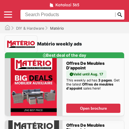
DIY & Hardware
Matério
Matério weekly ads
Best deal of the day
Offres De Meubles
D'appoint
Valid until Aug. 17
This weekly ad has
3 pages
. Get
the latest
Offres de meubles
d'appoint
sales here!
Open brochure
Offres De Meubles