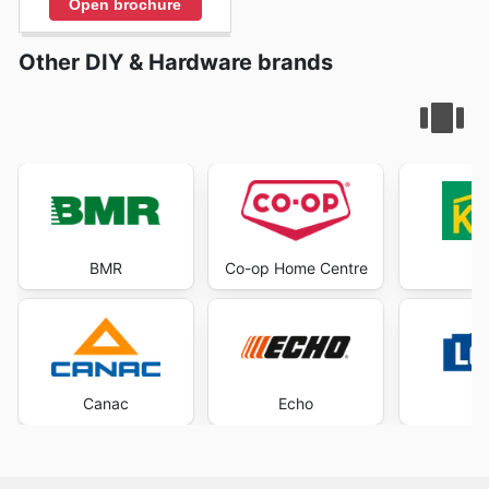
Open brochure
Other DIY & Hardware brands
BMR
Co-op Home Centre
K
Canac
Echo
Lo