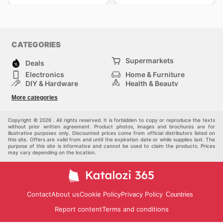
CATEGORIES
Supermarkets
Deals
Electronics
Home & Furniture
DIY & Hardware
Health & Beauty
Sport & Recreation
Fashion
More categories
Kids
Auto & Moto
Pets
Others
Copyright © 2026 . All rights reserved. It is forbidden to copy or reproduce the texts
without prior written agreement. Product photos, images and brochures are for
illustrative purposes only. Discounted prices come from official distributors listed on
this site. Offers are valid from and until the expiration date or while supplies last. The
purpose of this site is informative and cannot be used to claim the products. Prices
may vary depending on the location.
Contact
About us
Cookie Policy
Privacy Policy
Countries
Report content
Terms and conditions