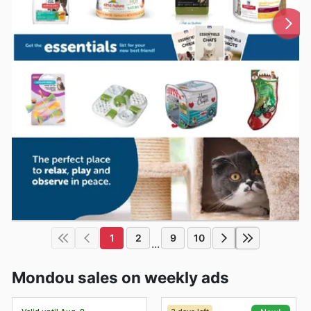
1
2
9
10
...
Mondou sales on weekly ads