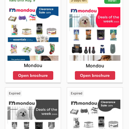
Valid until Aug. 9
3 days left
New!
Mondou
Mondou
Open brochure
Open brochure
Expired
Expired