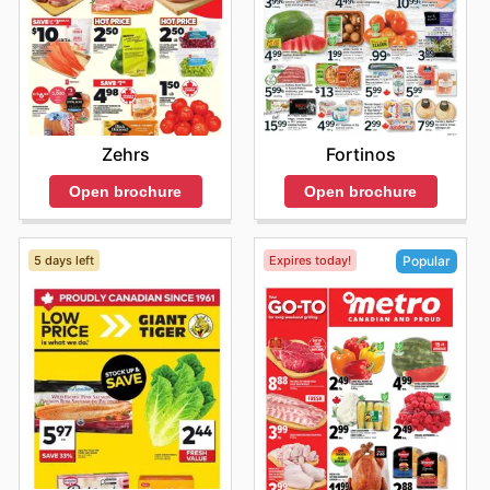
exclusive savings every day.
Zehrs
Fortinos
Open brochure
Open brochure
5 days left
Expires today!
Popular