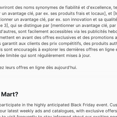
vriront des noms synonymes de fiabilité et d'excellence, te
un avantage clé, par ex. ses produits frais et locaux], et [
onner un avantage clé, par ex. son innovation et sa qualité
 3], qui se distingue par [mentionner un avantage clé, par
d'autres, sont facilement accessibles via les publicités he
 mettent en avant des offres exclusives et des promotions a
garantit aux clients des prix compétitifs, des produits aut
Ils sont encouragés à explorer les dernières offres en ligne e
e limitée qui sont régulièrement mises à jour.
leurs offres en ligne dès aujourd'hui.
T Mart?
o participate in the highly anticipated Black Friday event. C
our latest weekly ads and catalogues, with exclusive offers
 to visit frequently to stay informed about our exciting n