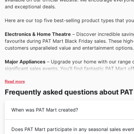
and exceptional deals.
Here are our top five best-selling product types that yo
Electronics & Home Theatre
– Discover incredible savin
favourite during PAT Mart Black Friday sales. These high
customers unparalleled value and entertainment options.
Major Appliances
– Upgrade your home with our range of 
significant sales events. You'll find fantastic PAT Mart o
time to invest in quality.
Read more
Televisions
– Experience entertainment like never before 
Frequently asked questions about PAT
ads. Their consistent demand during Black Friday makes 
unbeatable price through our special PAT Mart deals.
When was PAT Mart created?
Smart Home Devices
– Bring your living space into the 
demand during our Black Friday promotions. Explore our
PAT Mart's story in 🇨🇦 Canada began with a vision t
Does PAT Mart participate in any seasonal sales even
assistants, simplifying your life and saving you money.
needs. Established in 1992, PAT Mart was founded by 