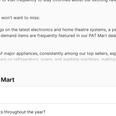
u won't want to miss:
gs on the latest electronics and home theatre systems, a pe
-demand items are frequently featured in our PAT Mart deal
major appliances, consistently among our top sellers, esp
ffers on refrigerators, ovens, and washing machines, making 
with our popular televisions, a star attraction in our PAT 
 Mart
them a prime opportunity to snag a cutting-edge display a
future with smart home devices, a rapidly growing category
 PAT Mart offers for connected thermostats, security came
o provide Canadians with a trusted destination for their gr
ts throughout the year?
a family passionate about bringing fresh, high-quality
groc