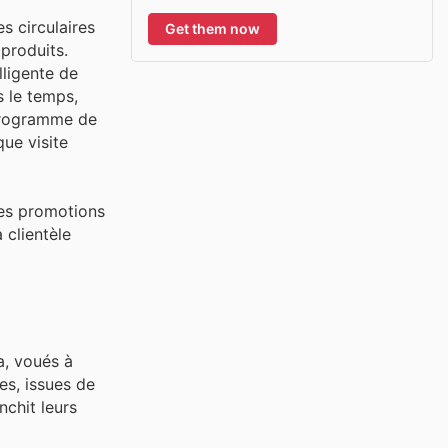
s circulaires
Get them now
produits.
lligente de
s le temps,
 programme de
que visite
 des promotions
 clientèle
a, voués à
es, issues de
nchit leurs