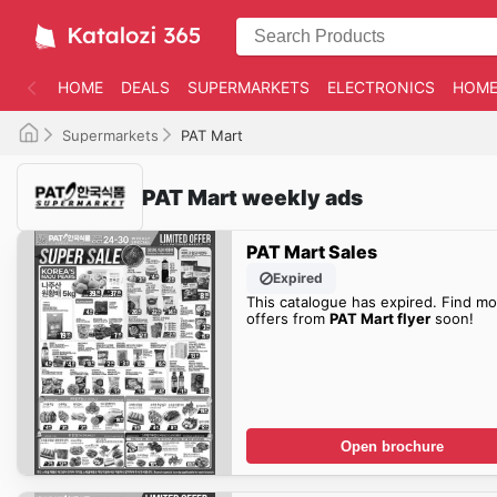
HOME
DEALS
SUPERMARKETS
ELECTRONICS
HOME
Supermarkets
PAT Mart
PAT Mart weekly ads
PAT Mart Sales
Expired
This catalogue has expired. Find mo
offers from
PAT Mart flyer
soon!
Open brochure