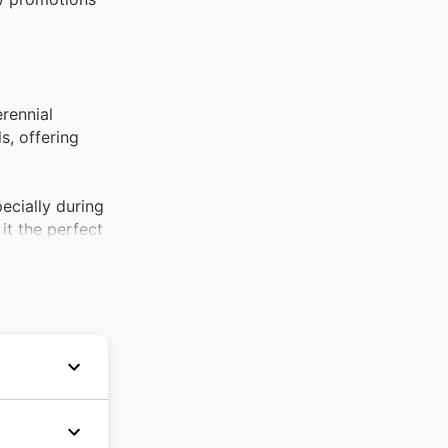
rennial
s, offering
ecially during
it the perfect
Mart weekly
t an
 in high
ras, and voice
ocery
eries