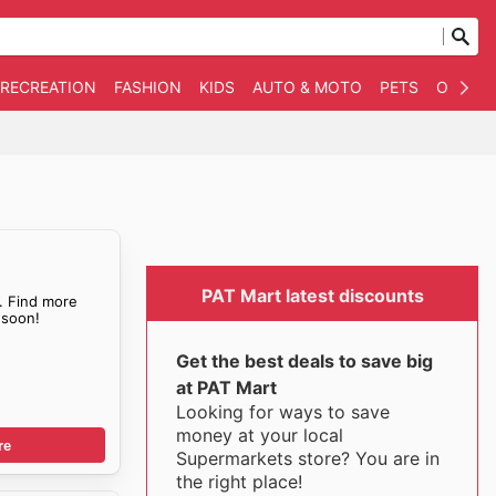
 RECREATION
FASHION
KIDS
AUTO & MOTO
PETS
OTHER
PAT Mart latest discounts
. Find more
soon!
Get the best deals to save big
at PAT Mart
Looking for ways to save
money at your local
re
Supermarkets store? You are in
the right place!