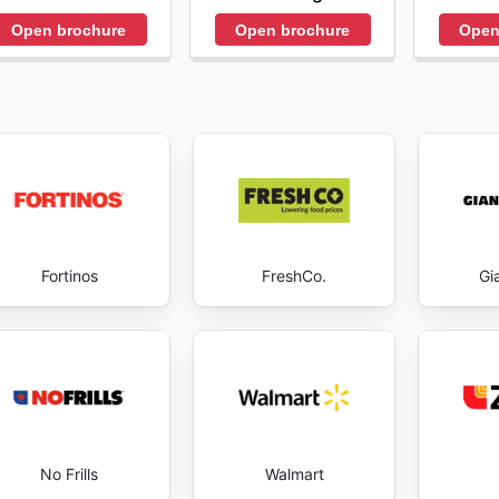
commencer à économiser dès maintenant.
Open brochure
Open brochure
Open
Fortinos
FreshCo.
Gi
No Frills
Walmart