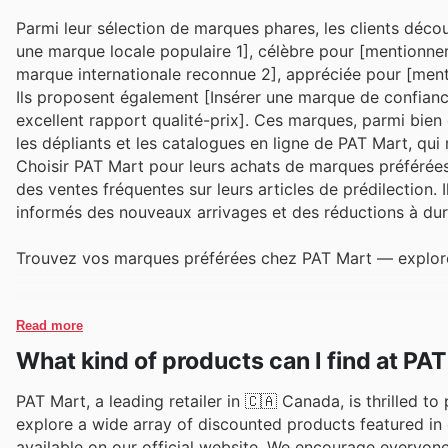
Parmi leur sélection de marques phares, les clients décou
une marque locale populaire 1], célèbre pour [mentionner 
marque internationale reconnue 2], appréciée pour [menti
Ils proposent également [Insérer une marque de confiance
excellent rapport qualité-prix]. Ces marques, parmi bien 
les dépliants et les catalogues en ligne de PAT Mart, qui
Choisir PAT Mart pour leurs achats de marques préférées 
des ventes fréquentes sur leurs articles de prédilection. 
informés des nouveaux arrivages et des réductions à duré
Trouvez vos marques préférées chez PAT Mart — explorez 
Read more
What kind of products can I find at PA
PAT Mart, a leading retailer in 🇨🇦 Canada, is thrilled t
explore a wide array of discounted products featured in 
available on our official website. We encourage everyone