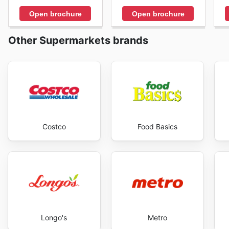
aujourd'hui pour découvrir les meilleures offres et 
Open brochure
Open brochure
Other Supermarkets brands
Costco
Food Basics
Longo's
Metro