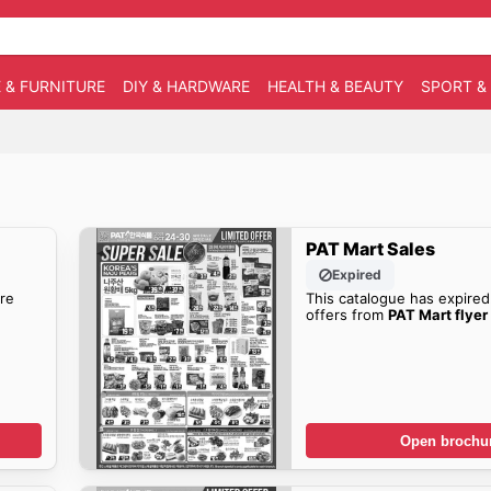
 & FURNITURE
DIY & HARDWARE
HEALTH & BEAUTY
SPORT &
PAT Mart Sales
Expired
re
This catalogue has expired
offers from
PAT Mart flyer
Open brochu