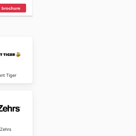
 brochure
ant Tiger
Zehrs