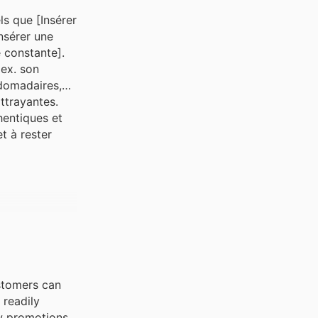
ls que [Insérer
Insérer une
 constante].
 ex. son
bdomadaires,
ttrayantes.
hentiques et
t à rester
ustomers can
 readily
ew promotions