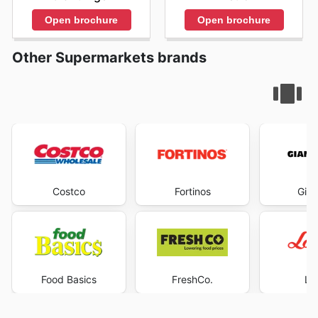
Open brochure
Open brochure
Other Supermarkets brands
Costco
Fortinos
Gian
Food Basics
FreshCo.
Lo