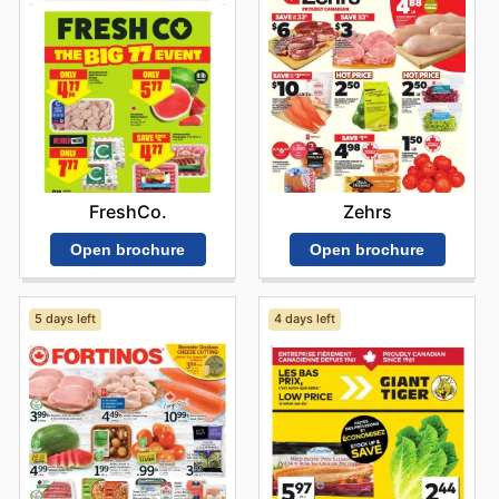
économies potentielles tout au long de l'année. Cette
vigilance permet de bénéficier des meilleurs prix sur une
large gamme de produits, des denrées alimentaires de
base aux articles de spécialité, renforçant ainsi la
confiance et la fidélité des clients. Chaque semaine
offre une nouvelle opportunité de réaliser des
économies substantielles, faisant de la vérification
régulière des promotions une habitude bénéfique. Stay
up to date with Real Canadian Superstore's weekly ads
FreshCo.
Zehrs
and enjoy exclusive savings every day.
Open brochure
Open brochure
5 days left
4 days left