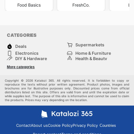
Food Basics
FreshCo.
Lo
CATEGORIES
Supermarkets
Deals
Electronics
Home & Furniture
DIY & Hardware
Health & Beauty
Sport & Recreation
Fashion
More categories
Kids
Auto & Moto
Pets
Others
Copyright © 2026 Katalozi 365. All rights reserved. It is forbidden to copy or
reproduce the texts without prior written agreement. Product photos, images and
brochures are for illustrative purposes only. Discounted prices come from official
distributors listed on this site. Offers are valid from and until the expiration date or
while supplies last. The purpose of this site is informative and cannot be used to claim
the products. Prices may vary depending on the location.
Contact
About us
Cookie Policy
Privacy Policy
Countries