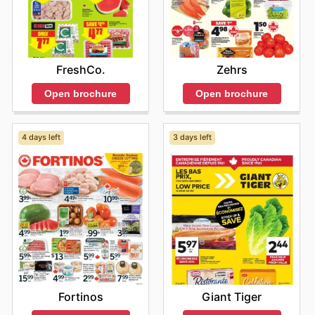
Skyland Foodmart website a potentially rewarding one.
This dedication to ongoing value reinforces their
position as a leader in providing accessible and
affordable groceries for Canadians. Stay up to date with
Skyland Foodmart's weekly ads and enjoy exclusive
Zehrs
FreshCo.
savings every day.
Open brochure
Open brochure
4 days left
3 days left
Fortinos
Giant Tiger