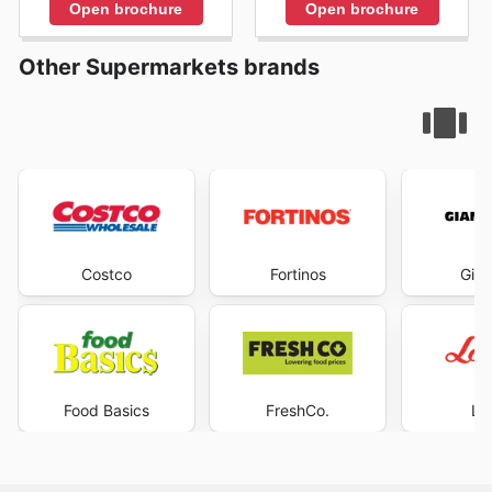
Open brochure
Open brochure
Other Supermarkets brands
Costco
Fortinos
Gian
Food Basics
FreshCo.
Lo