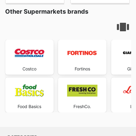
Other Supermarkets brands
Costco
Fortinos
Gian
Food Basics
FreshCo.
Lo