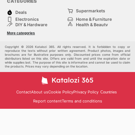
CATEGORIES
Supermarkets
Deals
Electronics
Home & Furniture
DIY & Hardware
Health & Beauty
Sport & Recreation
Fashion
More categories
Kids
Auto & Moto
Pets
Others
Copyright © 2026 Katalozi 365. All rights reserved. It is forbidden to copy or
reproduce the texts without prior written agreement. Product photos, images and
brochures are for illustrative purposes only. Discounted prices come from official
distributors listed on this site. Offers are valid from and until the expiration date or
while supplies last. The purpose of this site is informative and cannot be used to claim
the products. Prices may vary depending on the location.
Contact
About us
Cookie Policy
Privacy Policy
Countries
Report content
Terms and conditions