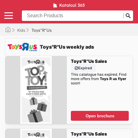
Kids
Toys''R''Us
Toys''R''Us weekly ads
Toys''R''Us Sales
Expired
This catalogue has expired. Find
more offers from
Toys R us flyer
soon!
Open brochure
Toys''R''Us Sales