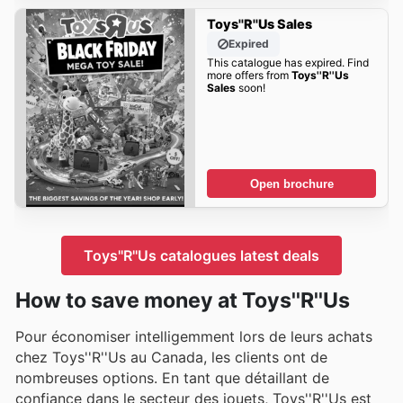
Toys''R''Us Sales
Expired
This catalogue has expired. Find
more offers from
Toys''R''Us
Sales
soon!
Open brochure
Toys''R''Us catalogues latest deals
How to save money at Toys''R''Us
Pour économiser intelligemment lors de leurs achats
chez Toys''R''Us au Canada, les clients ont de
nombreuses options. En tant que détaillant de
confiance dans le secteur des jouets, Toys''R''Us est