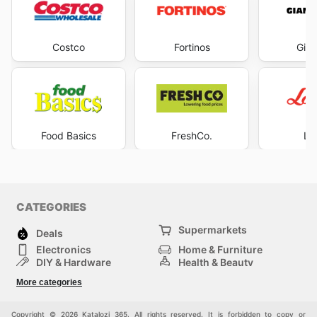
Costco
Fortinos
Gian
Food Basics
FreshCo.
Lo
CATEGORIES
Supermarkets
Deals
Electronics
Home & Furniture
DIY & Hardware
Health & Beauty
Sport & Recreation
Fashion
More categories
Kids
Auto & Moto
Pets
Others
Copyright © 2026 Katalozi 365. All rights reserved. It is forbidden to copy or