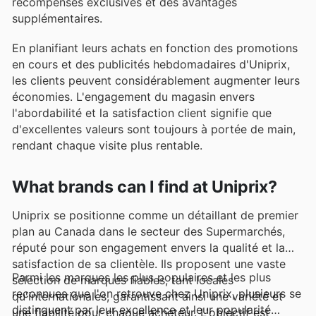
récompenses exclusives et des avantages
supplémentaires.
En planifiant leurs achats en fonction des promotions
en cours et des publicités hebdomadaires d'Uniprix,
les clients peuvent considérablement augmenter leurs
économies. L'engagement du magasin envers
l'abordabilité et la satisfaction client signifie que
d'excellentes valeurs sont toujours à portée de main,
rendant chaque visite plus rentable.
What brands can I find at Uniprix?
Uniprix se positionne comme un détaillant de premier
plan au Canada dans le secteur des Supermarchés,
réputé pour son engagement envers la qualité et la
satisfaction de sa clientèle. Ils proposent une vaste
Parmi les marques les plus populaires et les plus
sélection de marques fiables, tant locales
reconnues que l'on retrouve chez Uniprix, plusieurs se
qu'internationales, garantissant ainsi une variété et
distinguent par leur excellence et leur popularité
une fiabilité pour chaque acheteur. L'objectif est