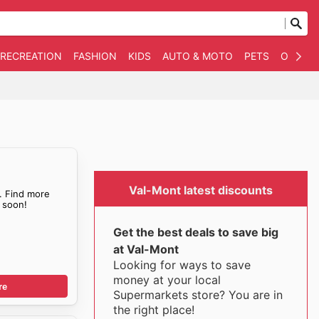
 RECREATION
FASHION
KIDS
AUTO & MOTO
PETS
OTHER
Val-Mont latest discounts
. Find more
soon!
Get the best deals to save big
at Val-Mont
Looking for ways to save
money at your local
re
Supermarkets store? You are in
the right place!