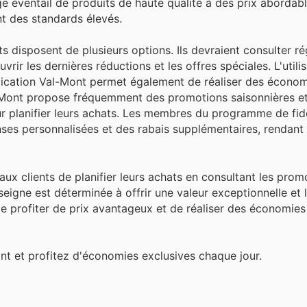
ge éventail de produits de haute qualité à des prix abordab
nt des standards élevés.
s disposent de plusieurs options. Ils devraient consulter r
rir les dernières réductions et les offres spéciales. L'utili
plication Val-Mont permet également de réaliser des écono
al-Mont propose fréquemment des promotions saisonnières e
ur planifier leurs achats. Les membres du programme de fidé
nses personnalisées et des rabais supplémentaires, rendant 
lé aux clients de planifier leurs achats en consultant les pro
eigne est déterminée à offrir une valeur exceptionnelle et l
e de profiter de prix avantageux et de réaliser des économies 
nt et profitez d'économies exclusives chaque jour.