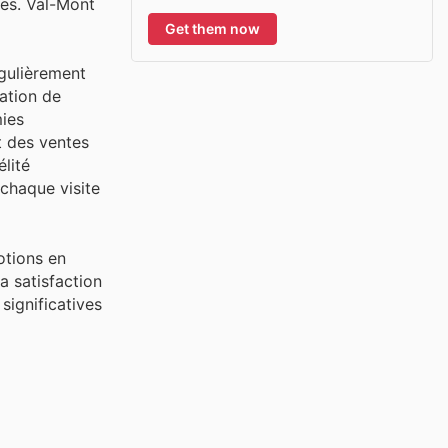
les. Val-Mont
Get them now
égulièrement
sation de
mies
t des ventes
lité
chaque visite
motions en
a satisfaction
significatives