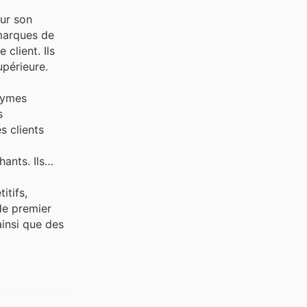
ur son
 marques de
 client. Ils
upérieure.
nymes
s
s clients
ants. Ils
itifs,
de premier
ainsi que des