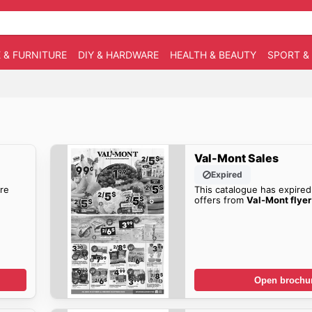
 & FURNITURE
DIY & HARDWARE
HEALTH & BEAUTY
SPORT &
Val-Mont Sales
Expired
re
This catalogue has expired
offers from
Val-Mont flyer
Open brochu