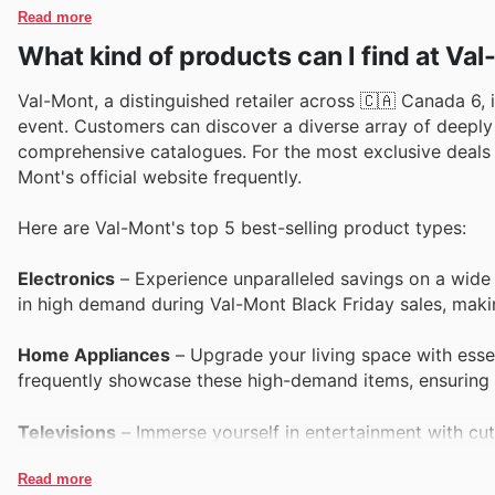
Read more
What kind of products can I find at Va
Val-Mont, a distinguished retailer across 🇨🇦 Canada 6, i
event. Customers can discover a diverse array of deeply
comprehensive catalogues. For the most exclusive deals 
Mont's official website frequently.
Here are Val-Mont's top 5 best-selling product types:
Electronics
– Experience unparalleled savings on a wide 
in high demand during Val-Mont Black Friday sales, making
Home Appliances
– Upgrade your living space with essen
frequently showcase these high-demand items, ensuring 
Televisions
– Immerse yourself in entertainment with cut
Friday offers highlight the most sought-after models, ref
Read more