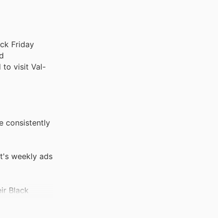
ack Friday
nd
to visit Val-
e consistently
t's weekly ads
ir Black