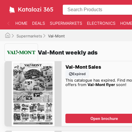
HOME
DEALS
SUPERMARKETS
ELECTRONICS
HOME
Supermarkets
Val-Mont
Val-Mont weekly ads
Val-Mont Sales
Expired
This catalogue has expired. Find mo
offers from
Val-Mont flyer
soon!
Open brochure