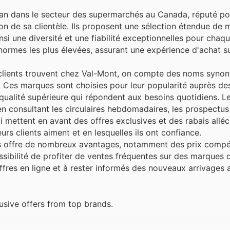
lan dans le secteur des supermarchés au Canada, réputé po
ion de sa clientèle. Ils proposent une sélection étendue de
nsi une diversité et une fiabilité exceptionnelles pour chaque
normes les plus élevées, assurant une expérience d'achat s
s clients trouvent chez Val-Mont, on compte des noms syno
e. Ces marques sont choisies pour leur popularité auprès de
qualité supérieure qui répondent aux besoins quotidiens. Le
 consultant les circulaires hebdomadaires, les prospectus
 mettent en avant des offres exclusives et des rabais alléch
urs clients aiment et en lesquelles ils ont confiance.
es offre de nombreux avantages, notamment des prix compét
ossibilité de profiter de ventes fréquentes sur des marques 
 offres en ligne et à rester informés des nouveaux arrivages 
usive offers from top brands.