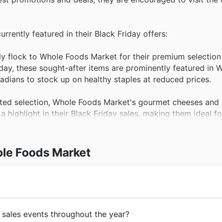
urrently featured in their Black Friday offers:
y flock to Whole Foods Market for their premium selection
riday, these sought-after items are prominently featured in
adians to stock up on healthy staples at reduced prices.
ated selection, Whole Foods Market's gourmet cheeses and 
 highlight in their Black Friday sales, making them ideal fo
test Whole Foods Market offers.
ds Market for their commitment to natural and organic pan
ole Foods Market
ack Friday offers often include significant savings on thes
eir healthy lifestyles, as showcased in the Whole Foods Ma
for plant-based eating, Whole Foods Market's extensive r
commitment to offering high-quality, natural, and organic
 sales events throughout the year?
fter items are frequently included in Whole Foods Market B
 on curated selections and a dedication to ethical sourcing