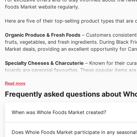
Foods Market website regularly.
Here are five of their top-selling product types that are c
Organic Produce & Fresh Foods
– Customers consistentl
fruits, vegetables, and fresh ingredients. During Black F
Market deals, providing an excellent opportunity for Can
Specialty Cheeses & Charcuterie
– Known for their cur
boards are perennial favourites. These popular items are a
and indulging in high-quality flavours, as seen in the la
Read more
Natural & Organic Groceries
– Shoppers trust Whole Foo
Frequently asked questions about Wh
from grains and cereals to snacks and beverages. Their Bl
groceries, making it easier for consumers to maintain th
When was Whole Foods Market created?
ads.
Plant-Based & Vegan Options
– With a growing demand 
Whole Foods Market's journey in Canada began with a 
Does Whole Foods Market participate in any seasonal
and vegetarian products is a major draw. These sought-a
groceries. They established their presence by focusing