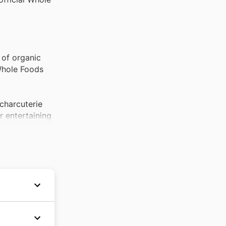
 of organic
 Whole Foods
charcuterie
r entertaining
try staples,
e essential
rket weekly
ange of vegan
lack Friday
, quickly