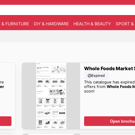
 & FURNITURE
DIY & HARDWARE
HEALTH & BEAUTY
SPORT &
Whole Foods Market 
Expired
re
This catalogue has expired
er
offers from
Whole Foods M
soon!
Open brochu