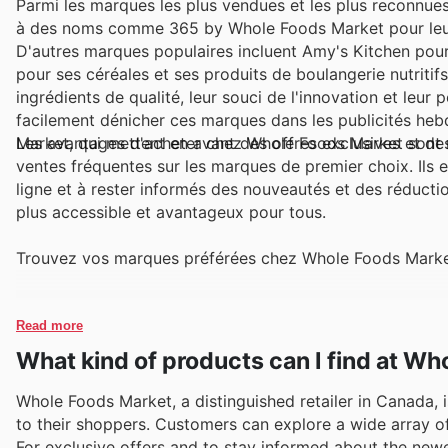
Parmi les marques les plus vendues et les plus reconnues
à des noms comme 365 by Whole Foods Market pour leur e
D'autres marques populaires incluent Amy's Kitchen pour 
pour ses céréales et ses produits de boulangerie nutrit
ingrédients de qualité, leur souci de l'innovation et leu
facilement dénicher ces marques dans les publicités hebd
Market, qui mettent en avant des offres exclusives et de
Les avantages d'acheter chez Whole Foods Market sont n
ventes fréquentes sur les marques de premier choix. Ils e
ligne et à rester informés des nouveautés et des réductio
plus accessible et avantageux pour tous.
Trouvez vos marques préférées chez Whole Foods Market –
Read more
What kind of products can I find at W
Whole Foods Market, a distinguished retailer in Canada, is
to their shoppers. Customers can explore a wide array of
For exclusive offers and to stay informed about the newe