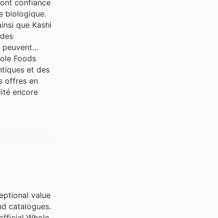
font confiance
e biologique.
insi que Kashi
 des
s peuvent
hole Foods
tiques et des
s offres en
lité encore
ceptional value
nd catalogues.
official Whole