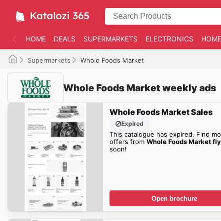
HOME
DEALS
SUPERMARKETS
ELECTRONICS
HOME
Supermarkets
Whole Foods Market
Whole Foods Market weekly ads
Whole Foods Market Sales
Expired
This catalogue has expired. Find mo
offers from
Whole Foods Market fly
soon!
Open brochure