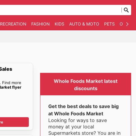
 RECREATION
FASHION
KIDS
AUTO & MOTO
PETS
OTHER
Sales
Whole Foods Market latest
. Find more
arket flyer
discounts
Get the best deals to save big
at Whole Foods Market
Looking for ways to save
re
money at your local
Supermarkets store? You are in