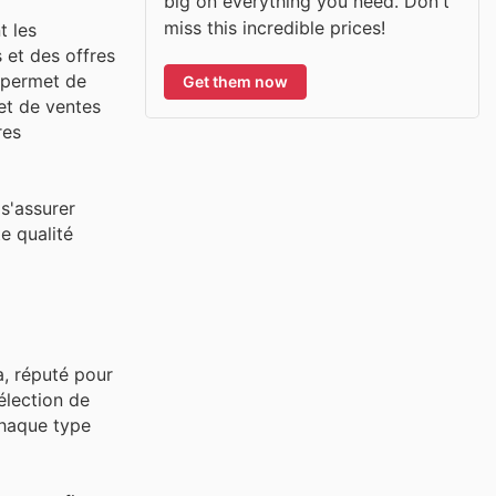
big on everything you need. Don't
miss this incredible prices!
t les
 et des offres
t permet de
Get them now
et de ventes
res
s'assurer
e qualité
, réputé pour
élection de
chaque type