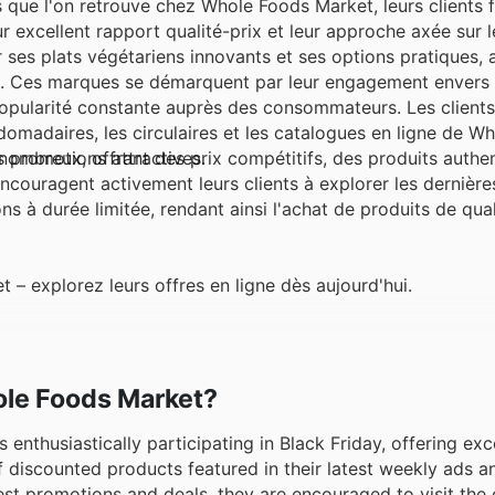
 que l'on retrouve chez Whole Foods Market, leurs clients 
xcellent rapport qualité-prix et leur approche axée sur l
ses plats végétariens innovants et ses options pratiques, a
ifs. Ces marques se démarquent par leur engagement envers
r popularité constante auprès des consommateurs. Les client
omadaires, les circulaires et les catalogues en ligne de W
s promotions attractives.
ombreux, offrant des prix compétitifs, des produits authen
ncouragent activement leurs clients à explorer les dernière
ns à durée limitée, rendant ainsi l'achat de produits de qua
 explorez leurs offres en ligne dès aujourd'hui.
hole Foods Market?
 enthusiastically participating in Black Friday, offering ex
 discounted products featured in their latest weekly ads a
st promotions and deals, they are encouraged to visit the 