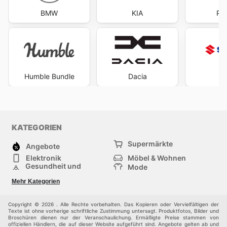
BMW
KIA
Pa
Humble Bundle
Dacia
Su
KATEGORIEN
Supermärkte
Angebote
Elektronik
Möbel & Wohnen
Gesundheit und
Mode
Schönheit
Sportartikel und
Baumarkt
Mehr Kategorien
Sportbekleidung
Baby und Kind
Haustiere
Einkaufzentren
Andere
Copyright © 2026 . Alle Rechte vorbehalten. Das Kopieren oder Vervielfältigen der
Texte ist ohne vorherige schriftliche Zustimmung untersagt. Produktfotos, Bilder und
Broschüren dienen nur der Veranschaulichung. Ermäßigte Preise stammen von
offiziellen Händlern, die auf dieser Website aufgeführt sind. Angebote gelten ab und