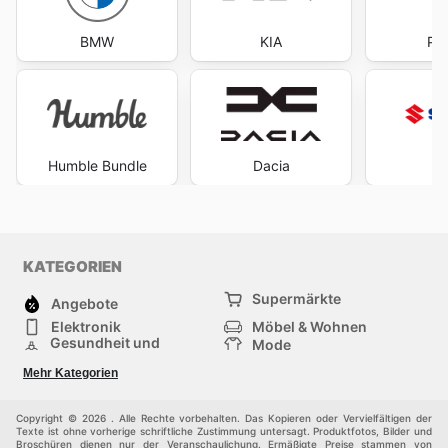
BMW
KIA
Pa
Humble Bundle
Dacia
Su
KATEGORIEN
Supermärkte
Angebote
Elektronik
Möbel & Wohnen
Gesundheit und
Mode
Schönheit
Sportartikel und
Baumarkt
Mehr Kategorien
Sportbekleidung
Baby und Kind
Haustiere
Einkaufzentren
Andere
Copyright © 2026 . Alle Rechte vorbehalten. Das Kopieren oder Vervielfältigen der
Texte ist ohne vorherige schriftliche Zustimmung untersagt. Produktfotos, Bilder und
Broschüren dienen nur der Veranschaulichung. Ermäßigte Preise stammen von