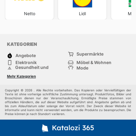
Netto
Lidl
Mar
KATEGORIEN
Supermärkte
Angebote
Elektronik
Möbel & Wohnen
Gesundheit und
Mode
Schönheit
Sportartikel und
Baumarkt
Mehr Kategorien
Sportbekleidung
Baby und Kind
Haustiere
Einkaufzentren
Andere
Copyright © 2026 . Alle Rechte vorbehalten. Das Kopieren oder Vervielfältigen der
Texte ist ohne vorherige schriftliche Zustimmung untersagt. Produktfotos, Bilder und
Broschüren dienen nur der Veranschaulichung. Ermäßigte Preise stammen von
offiziellen Händlern, die auf dieser Website aufgeführt sind. Angebote gelten ab und
bis zum Ablaufdatum oder solange der Vorrat reicht. Der Zweck dieser Website ist
informativ und kann nicht verwendet werden, um die Produkte zu beanspruchen. Die
Preise können je nach Standort variieren.