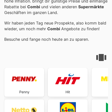
hohe Inflation.
bringt dir günstige Preise und einmalige
Rabatte bei
Combi
und vielen anderen
Supermärkte
Geschäften im ganzen Land.
Wir haben jeden Tag neue Prospekte, also komm bald
wieder, um noch mehr
Combi
Angebote zu finden!
Besuche
und fange noch heute an zu sparen.
Penny
Hit
M