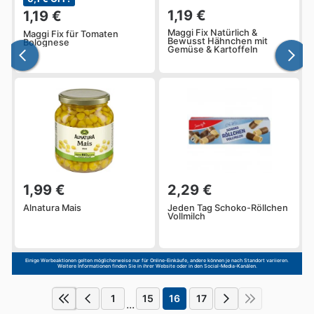
1,19 €
1,19 €
Maggi Fix Natürlich &
Maggi Fix für Tomaten
Bewusst Hähnchen mit
Bolognese
Gemüse & Kartoffeln
1,99 €
2,29 €
Alnatura Mais
Jeden Tag Schoko-Röllchen
Vollmilch
Einige Werbeaktionen gelten möglicherweise nur für Online-Einkäufe, andere können je nach Standort variieren.
Weitere Informationen finden Sie in ihrer Website oder in den Social-Media-Kanälen.
1
15
16
17
...