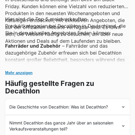
Friday. Kunden können eine Vielzahl von reduzierten
Produkten in den neuesten Wochenangeboten und
Hier sind die Top 5 meistverkauften
Katalogen entdecken, mit exklusiven Angeboten, die
Produktkategorien bei Decathlon in Deutschland, die
auf der offiziellen Website verfügbar sind. Es lohnt
Sie in den aktuellen Angeboten finden können:
sich, die Website häufig zu besuchen, um über neue
Aktionen und Deals auf dem Laufenden zu bleiben.
Fahrräder und Zubehör
– Fahrräder und das
dazugehörige Zubehör erfreuen sich bei Decathlon
konstant großer Beliebtheit, besonders während des
Black Friday. Diese Produkte sind oft Teil der
Decathlon Black Friday Sales und werden in den
Mehr anzeigen
neuesten Decathlon Deals hervorgehoben, was sie zu
Häufig gestellte Fragen zu
einer Top-Wahl für preisbewusste Radfahrer macht.
Decathlon
Outdoor- und Campingausrüstung
– Ob Zelte,
Schlafsäcke oder Wanderrucksäcke, die Outdoor- und
Die Geschichte von Decathlon: Was ist Decathlon?
Campingausrüstung ist ein Dauerbrenner. Kunden
Seit ihrer Gründung im Jahr 1976 hat die Decathlon-
finden diese begehrten Artikel häufig in den
Nimmt Decathlon das ganze Jahr über an saisonalen
Geschichte eine beeindruckende Entwicklung
Decathlon weekly ads und profitieren von attraktiven
Verkaufsveranstaltungen teil?
durchlaufen und sich zu einem globalen Vorreiter für
Decathlon offers, besonders zur Zeit des Black Friday,