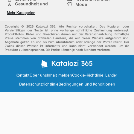
Gesundheit und
Mode
Schönheit
Sportartikel und
Baumarkt
Mehr Kategorien
Sportbekleidung
Baby und Kind
Haustiere
Einkaufzentren
Andere
Copyright © 2026 Katalozi 365. Alle Rechte vorbehalten. Das Kopieren oder
Vervielfältigen der Texte ist ohne vorherige schriftliche Zustimmung untersagt.
Produktfotos, Bilder und Broschüren dienen nur der Veranschaulichung. Ermäßigte
Preise stammen von offiziellen Händlern, die auf dieser Website aufgeführt sind.
Angebote gelten ab und bis zum Ablaufdatum oder solange der Vorrat reicht. Der
Zweck dieser Website ist informativ und kann nicht verwendet werden, um die
Produkte zu beanspruchen. Die Preise können je nach Standort variieren.
Kontakt
Über uns
Inhalt melden
Cookie-Richtlinie
Länder
Datenschutzrichtlinie
Bedingungen und Konditionen