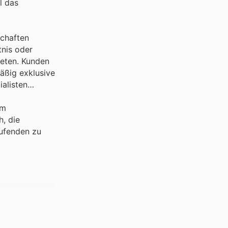
l das
schaften
tnis oder
reten. Kunden
äßig exklusive
alisten
em
, die
aufenden zu