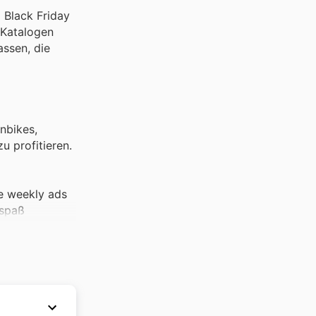
 Black Friday
 Katalogen
assen, die
nbikes,
u profitieren.
de weekly ads
rspaß
rrad.de Black
 Gelegenheit,