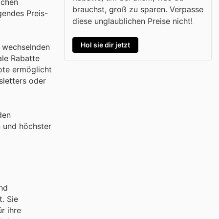
achen
brauchst, groß zu sparen. Verpasse
gendes Preis-
diese unglaublichen Preise nicht!
Hol sie dir jetzt
ch wechselnden
ale Rabatte
ote ermöglicht
sletters oder
den
n und höchster
nd
. Sie
r ihre