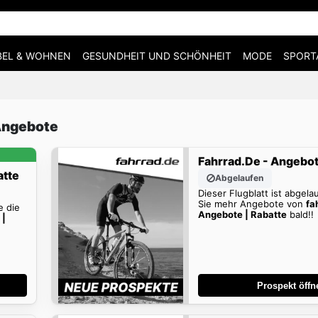
EL & WOHNEN
GESUNDHEIT UND SCHÖNHEIT
MODE
SPORT
 Angebote
Fahrrad.de - Angebot
atte
Abgelaufen
Dieser Flugblatt ist abgela
Sie mehr Angebote von
fa
e die
Angebote | Rabatte
bald!!
 |
!
Prospekt öffn