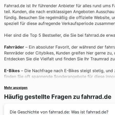
Fahrrad.de ist Ihr führender Anbieter für alles rund ums
teil. Kunden, die nach erstklassigen Angeboten Ausschau
fündig. Besuchen Sie regelmäßig die offizielle Website, 
speziell für diese aufregende Verkaufsperiode zusammen
Hier sind die Top 5 Bestseller, die Sie bei fahrrad.de er
Fahrräder
– Ein absoluter Favorit, der während der fahr
Rennräder oder Citybikes, Kunden greifen hier gerne zu, 
Entdecken Sie die Vielfalt und finden Sie Ihr Traumrad z
E-Bikes
– Die Nachfrage nach E-Bikes steigt stetig, und z
finden Sie oft spannende Sonderangebote für diese innov
verbinden. Nutzen Sie die fahrrad.de offers, um in ein ele
Mehr anzeigen
Fahrradbekleidung
– Funktionale und stylische Fahrradb
Häufig gestellte Fragen zu fahrrad.de
Friday sales sind Trikots, Hosen und Jacken oft stark red
Ihre Ausrüstung zu erneuern und auf dem neuesten Stand
Die Geschichte von fahrrad.de: Was ist fahrrad.de?