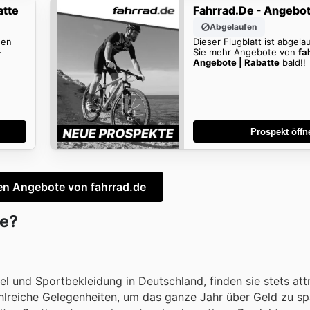
atte
Fahrrad.de - Angebot
Abgelaufen
den
Dieser Flugblatt ist abgela
-
Sie mehr Angebote von
fa
Angebote | Rabatte
bald!!
Prospekt öffn
en Angebote von fahrrad.de
de?
l und Sportbekleidung in Deutschland, finden sie stets att
ahlreiche Gelegenheiten, um das ganze Jahr über Geld zu sp