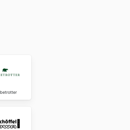
 sondern
s
fenden
u bieten.
das
 Angebote
betrotter