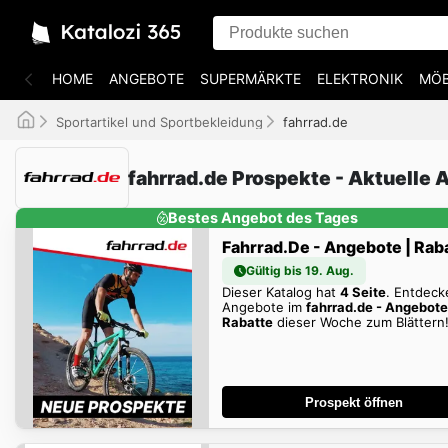
HOME
ANGEBOTE
SUPERMÄRKTE
ELEKTRONIK
MÖB
Sportartikel und Sportbekleidung
fahrrad.de
fahrrad.de Prospekte - Aktuelle
Bestes Angebot des Tages
Fahrrad.de - Angebote | Rab
Gültig bis 19. Aug.
Dieser Katalog hat
4 Seite
. Entdeck
Angebote im
fahrrad.de - Angebote
Rabatte
dieser Woche zum Blättern
Prospekt öffnen