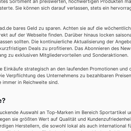
eites Sortiment an preiswerten, hochwertigen Produkten m
terte. Sie können sich darauf verlassen, stets ein hervorra
rrad.de bares Geld zu sparen. Achten sie auf die wöchentli
rekt auf der Webseite finden. Darüber hinaus locken saison
passen sollten. Die kontinuierliche Aktualisierung der Angeb
 kurzfristigen Deals zu profitieren. Das Abonnieren des New
ng zu exklusiven Mitgliedervorteilen und Sonderaktionen.
hre Einkäufe strategisch an den laufenden Promotionen und 
Die Verpflichtung des Unternehmens zu bezahlbaren Preise
 immer in Reichweite sind.
e?
ruckende Auswahl an Top-Marken im Bereich Sportartikel u
egen sie größten Wert auf Qualität und Kundenzufriedenheit
igen Herstellern, die sowohl lokal als auch international fü