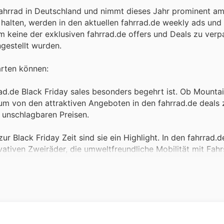
 Fahrrad in Deutschland und nimmt dieses Jahr prominent am
 halten, werden in den aktuellen fahrrad.de weekly ads und
um keine der exklusiven fahrrad.de offers und Deals zu verp
gestellt wurden.
warten können:
rad.de Black Friday sales besonders begehrt ist. Ob Mountai
um von den attraktiven Angeboten in den fahrrad.de deals z
u unschlagbaren Preisen.
ur Black Friday Zeit sind sie ein Highlight. In den fahrrad.
ativen Zweiräder, die umweltfreundliche Mobilität mit Fah
ktrisierendes Fahrerlebnis zu investieren.
ekleidung ist ein Muss für jeden Radfahrer. Während der fah
uziert. Die fahrrad.de deals bieten hier eine hervorragende
 zu halten.