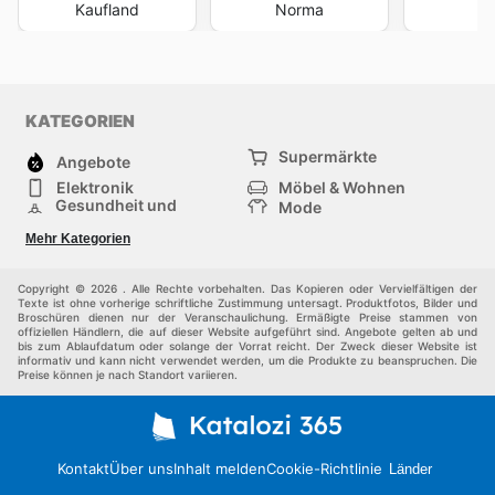
Kaufland
Norma
P
KATEGORIEN
Supermärkte
Angebote
Elektronik
Möbel & Wohnen
Gesundheit und
Mode
Schönheit
Sportartikel und
Baumarkt
Mehr Kategorien
Sportbekleidung
Baby und Kind
Haustiere
Einkaufzentren
Andere
Copyright © 2026 . Alle Rechte vorbehalten. Das Kopieren oder Vervielfältigen der
Texte ist ohne vorherige schriftliche Zustimmung untersagt. Produktfotos, Bilder und
Broschüren dienen nur der Veranschaulichung. Ermäßigte Preise stammen von
offiziellen Händlern, die auf dieser Website aufgeführt sind. Angebote gelten ab und
bis zum Ablaufdatum oder solange der Vorrat reicht. Der Zweck dieser Website ist
informativ und kann nicht verwendet werden, um die Produkte zu beanspruchen. Die
Preise können je nach Standort variieren.
Kontakt
Über uns
Inhalt melden
Cookie-Richtlinie
Länder