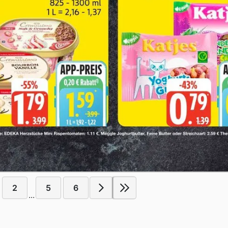
2
5
6
...