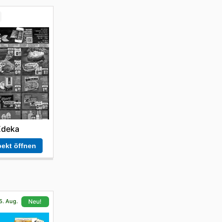
Edeka
ekt öffnen
5. Aug.
Neu!