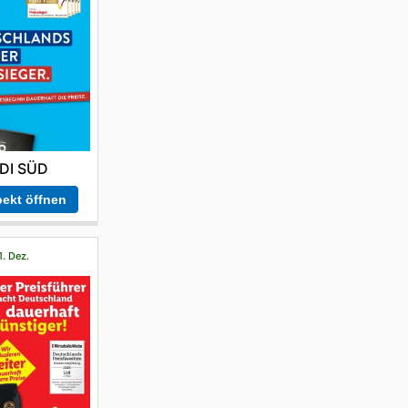
DI SÜD
ekt öffnen
1. Dez.