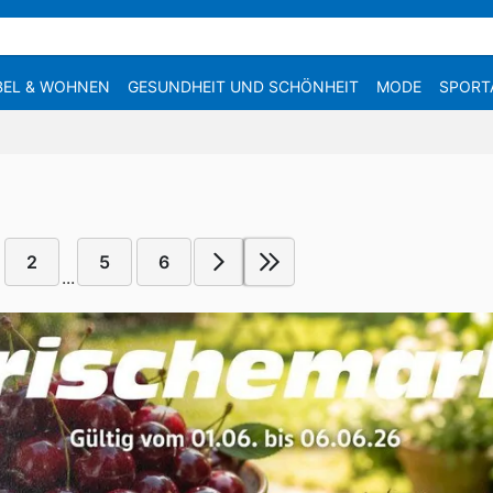
EL & WOHNEN
GESUNDHEIT UND SCHÖNHEIT
MODE
SPORT
2
5
6
...