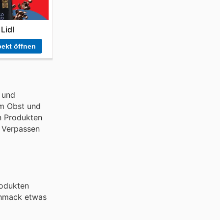
Lidl
ekt öffnen
 und
em Obst und
n Produkten
. Verpassen
rodukten
schmack etwas