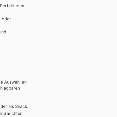
. Perfekt zum
l oder
 und
te Auswahl an
chlagbaren
oder als Snack.
en Gerichten.