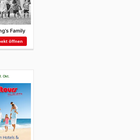
ng's Family
ekt öffnen
1. Okt.