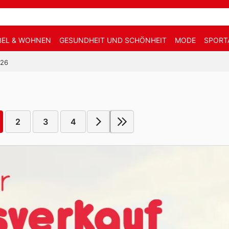
EL & WOHNEN
GESUNDHEIT UND SCHÖNHEIT
MODE
SPORT
026
2
3
4