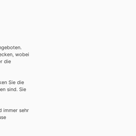
Angeboten.
ecken, wobei
r die
ken Sie die
en sind. Sie
nd immer sehr
use