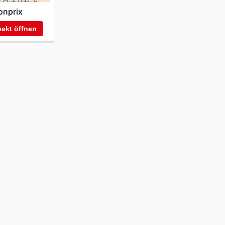
onprix
ekt öffnen