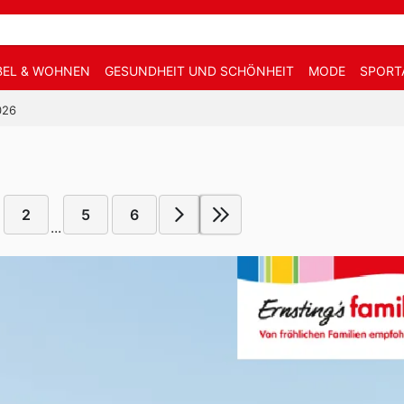
EL & WOHNEN
GESUNDHEIT UND SCHÖNHEIT
MODE
SPORT
026
2
5
6
...