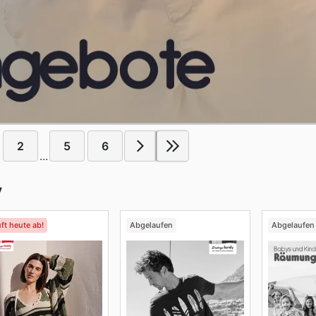
2
5
6
...
y
ft heute ab!
Abgelaufen
Abgelaufen