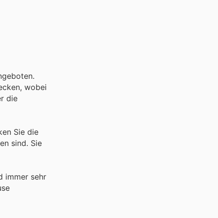
Angeboten.
ecken, wobei
r die
ken Sie die
en sind. Sie
nd immer sehr
use