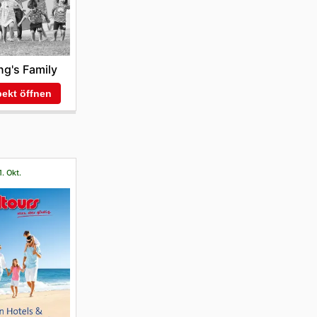
ng's Family
ekt öffnen
1. Okt.