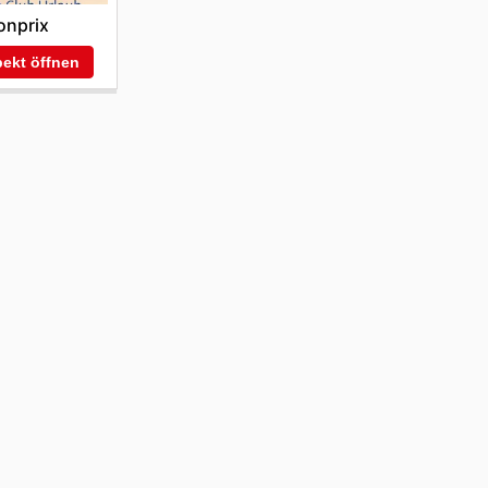
onprix
ekt öffnen