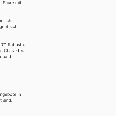
e Säure mit
onisch
gnet sich
 30% Robusta.
n Charakter.
to und
Angebote in
t sind.