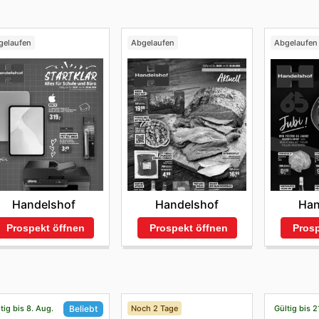
gelaufen
Abgelaufen
Abgelaufen
Handelshof
Handelshof
Han
Prospekt öffnen
Prospekt öffnen
Prosp
tig bis 8. Aug.
Noch 2 Tage
Gültig bis 2
Beliebt