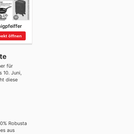
igpfeiffer
ekt öffnen
te
er für
 10. Juni,
ht diese
 70% Robusta
ees aus