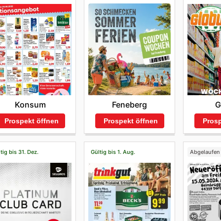
Feneberg
Konsum
G
Prospekt öffnen
Prospekt öffnen
Prosp
tig bis 31. Dez.
Gültig bis 1. Aug.
Abgelaufen