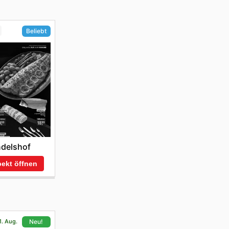
Beliebt
delshof
ekt öffnen
1. Aug.
Neu!