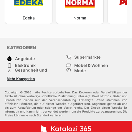
Edeka
Norma
P
KATEGORIEN
Supermärkte
Angebote
Elektronik
Möbel & Wohnen
Gesundheit und
Mode
Schönheit
Sportartikel und
Baumarkt
Mehr Kategorien
Sportbekleidung
Baby und Kind
Haustiere
Einkaufzentren
Andere
Copyright © 2026 . Alle Rechte vorbehalten. Das Kopieren oder Vervielfältigen der
Texte ist ohne vorherige schriftliche Zustimmung untersagt. Produktfotos, Bilder und
Broschüren dienen nur der Veranschaulichung. Ermäßigte Preise stammen von
offiziellen Händlern, die auf dieser Website aufgeführt sind. Angebote gelten ab und
bis zum Ablaufdatum oder solange der Vorrat reicht. Der Zweck dieser Website ist
informativ und kann nicht verwendet werden, um die Produkte zu beanspruchen. Die
Preise können je nach Standort variieren.