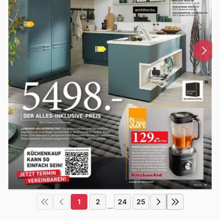
1
2
24
25
...