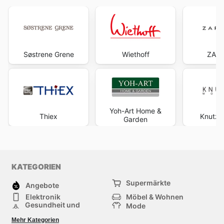
Søstrene Grene
Wiethoff
ZAR
Yoh-Art Home &
Thiex
Knutze
Garden
KATEGORIEN
Supermärkte
Angebote
Elektronik
Möbel & Wohnen
Gesundheit und
Mode
Schönheit
Sportartikel und
Baumarkt
Mehr Kategorien