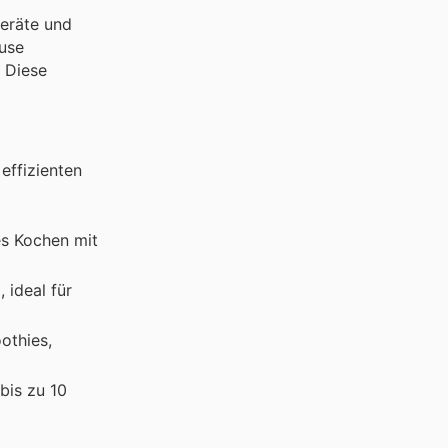
geräte und
ause
. Diese
effizienten
es Kochen mit
 ideal für
othies,
bis zu 10