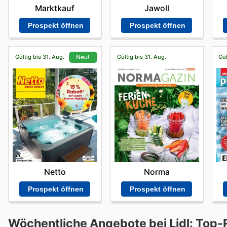
Marktkauf
Jawoll
Prospekt öffnen
Prospekt öffnen
Gültig bis 31. Aug.
Gültig bis 31. Aug.
Gül
Neu!
Norma
Netto
Prospekt öffnen
Prospekt öffnen
Wöchentliche Angebote bei Lidl: Top-