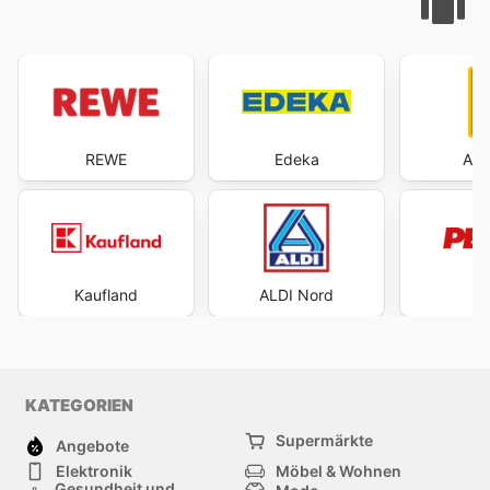
REWE
Edeka
ALD
Kaufland
ALDI Nord
P
KATEGORIEN
Supermärkte
Angebote
Elektronik
Möbel & Wohnen
Gesundheit und