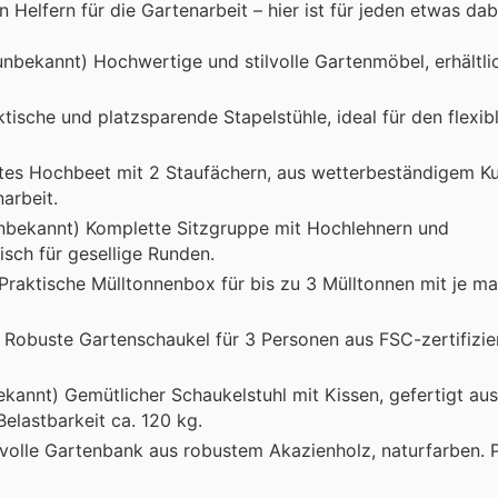
elfern für die Gartenarbeit – hier ist für jeden etwas dab
unbekannt) Hochwertige und stilvolle Gartenmöbel, erhältlic
tische und platzsparende Stapelstühle, ideal für den flexib
stes Hochbeet mit 2 Staufächern, aus wetterbeständigem Ku
arbeit.
 unbekannt) Komplette Sitzgruppe mit Hochlehnern und
isch für gesellige Runden.
Praktische Mülltonnenbox für bis zu 3 Mülltonnen mit je max
) Robuste Gartenschaukel für 3 Personen aus FSC-zertifizi
bekannt) Gemütlicher Schaukelstuhl mit Kissen, gefertigt a
elastbarkeit ca. 120 kg.
lvolle Gartenbank aus robustem Akazienholz, naturfarben. P