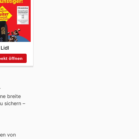
Lidl
ekt öffnen
r
ne breite
u sichern –
ten von