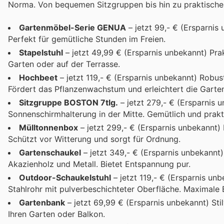
Norma. Von bequemen Sitzgruppen bis hin zu praktischen H
Gartenmöbel-Serie GENUA
– jetzt 99,- € (Ersparnis 
Perfekt für gemütliche Stunden im Freien.
Stapelstuhl
– jetzt 49,99 € (Ersparnis unbekannt) Prak
Garten oder auf der Terrasse.
Hochbeet
– jetzt 119,- € (Ersparnis unbekannt) Robu
Fördert das Pflanzenwachstum und erleichtert die Garten
Sitzgruppe BOSTON 7tlg.
– jetzt 279,- € (Ersparnis
Sonnenschirmhalterung in der Mitte. Gemütlich und prakt
Mülltonnenbox
– jetzt 299,- € (Ersparnis unbekannt) 
Schützt vor Witterung und sorgt für Ordnung.
Gartenschaukel
– jetzt 349,- € (Ersparnis unbekannt
Akazienholz und Metall. Bietet Entspannung pur.
Outdoor-Schaukelstuhl
– jetzt 119,- € (Ersparnis un
Stahlrohr mit pulverbeschichteter Oberfläche. Maximale B
Gartenbank
– jetzt 69,99 € (Ersparnis unbekannt) Sti
Ihren Garten oder Balkon.