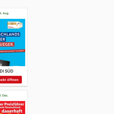
5. Aug.
DI SÜD
ekt öffnen
1. Dez.