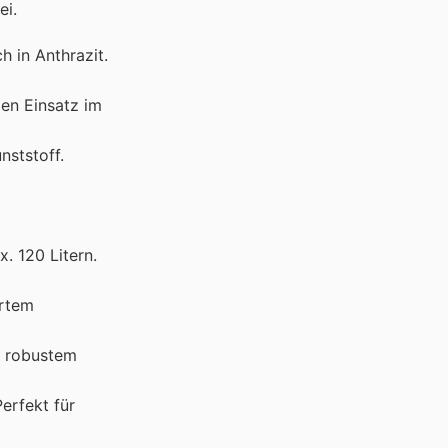
ei.
h in Anthrazit.
len Einsatz im
nststoff.
. 120 Litern.
ertem
us robustem
erfekt für