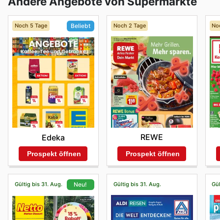
Andere Angebote von Supermärkte
Noch 5 Tage
Noch 2 Tage
No
Beliebt
REWE
Edeka
Prospekt öffnen
Prospekt öffnen
Gültig bis 31. Aug.
Gültig bis 31. Aug.
Gül
Neu!