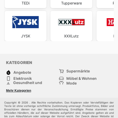
TEDi
Tupperware
RO
JYSK
XXXLutz
Hö
KATEGORIEN
Supermärkte
Angebote
Elektronik
Möbel & Wohnen
Gesundheit und
Mode
Schönheit
Sportartikel und
Baumarkt
Mehr Kategorien
Sportbekleidung
Baby und Kind
Haustiere
Einkaufzentren
Andere
Copyright © 2026 . Alle Rechte vorbehalten. Das Kopieren oder Vervielfältigen der
Texte ist ohne vorherige schriftliche Zustimmung untersagt. Produktfotos, Bilder und
Broschüren dienen nur der Veranschaulichung. Ermäßigte Preise stammen von
offiziellen Händlern, die auf dieser Website aufgeführt sind. Angebote gelten ab und
bis zum Ablaufdatum oder solange der Vorrat reicht. Der Zweck dieser Website ist