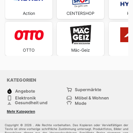
Action
CENTERSHOP
Hy
OTTO
Mäc-Geiz
A
KATEGORIEN
Supermärkte
Angebote
Elektronik
Möbel & Wohnen
Gesundheit und
Mode
Schönheit
Sportartikel und
Baumarkt
Mehr Kategorien
Sportbekleidung
Baby und Kind
Haustiere
Einkaufzentren
Andere
Copyright © 2026 . Alle Rechte vorbehalten. Das Kopieren oder Vervielfältigen der
Texte ist ohne vorherige schriftliche Zustimmung untersagt. Produktfotos, Bilder und
Broschüren dienen nur der Veranschaulichung. Ermäßigte Preise stammen von