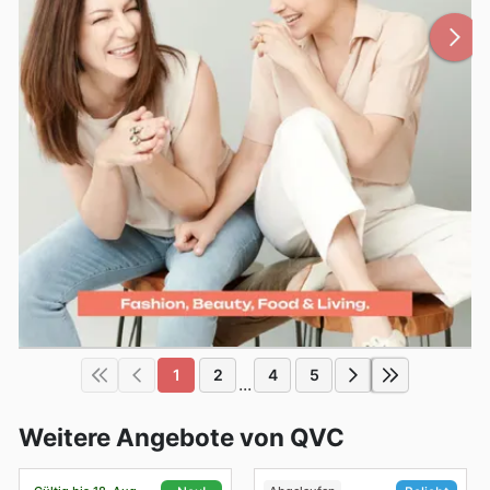
1
2
4
5
...
Weitere Angebote von QVC