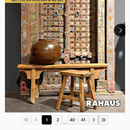
1
2
40
41
...