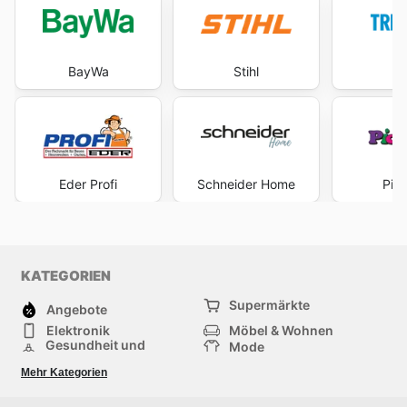
BayWa
Stihl
Tr
Eder Profi
Schneider Home
Pic
KATEGORIEN
Supermärkte
Angebote
Elektronik
Möbel & Wohnen
Gesundheit und
Mode
Schönheit
Sportartikel und
Baumarkt
Mehr Kategorien
Sportbekleidung
Baby und Kind
Haustiere